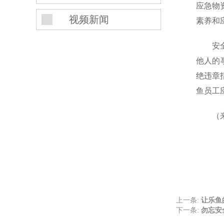
应急物
视频新闻
素养和
安
他人的
绝违章
鱼员工
（
上一条:
让乐鱼
下一条:
勿忘安