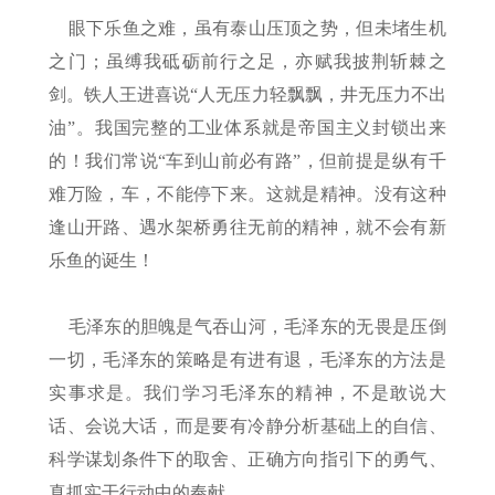
眼下乐鱼之难，虽有泰山压顶之势，但未堵生机
之门；虽缚我砥砺前行之足，亦赋我披荆斩棘之
剑。铁人王进喜说“人无压力轻飘飘，井无压力不出
油”。我国完整的工业体系就是帝国主义封锁出来
的！我们常说“车到山前必有路”，但前提是纵有千
难万险，车，不能停下来。这就是精神。没有这种
逢山开路、遇水架桥勇往无前的精神，就不会有新
乐鱼的诞生！
毛泽东的胆魄是气吞山河，毛泽东的无畏是压倒
一切，毛泽东的策略是有进有退，毛泽东的方法是
实事求是。我们学习毛泽东的精神，不是敢说大
话、会说大话，而是要有冷静分析基础上的自信、
科学谋划条件下的取舍、正确方向指引下的勇气、
真抓实干行动中的奉献。