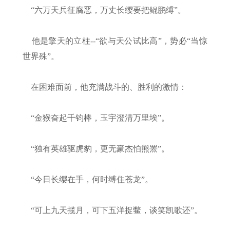
“六万天兵征腐恶，万丈长缨要把鲲鹏缚”。
他是擎天的立柱--“欲与天公试比高”，势必“当惊
世界殊”。
在困难面前，他充满战斗的、胜利的激情：
“金猴奋起千钧棒，玉宇澄清万里埃”。
“独有英雄驱虎豹，更无豪杰怕熊罴”。
“今日长缨在手，何时缚住苍龙”。
“可上九天揽月，可下五洋捉鳖，谈笑凯歌还”。