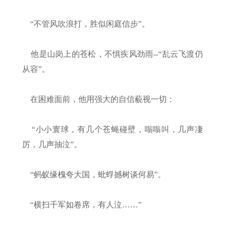
“不管风吹浪打，胜似闲庭信步”。
他是山岗上的苍松，不惧疾风劲雨--“乱云飞渡仍
从容”。
在困难面前，他用强大的自信藐视一切：
“小小寰球，有几个苍蝇碰壁，嗡嗡叫，几声凄
厉，几声抽泣”。
“蚂蚁缘槐夸大国，蚍蜉撼树谈何易”。
“横扫千军如卷席，有人泣……”