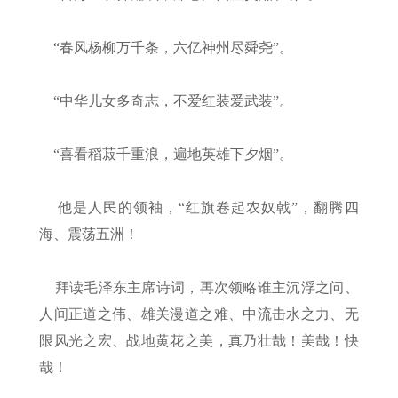
“春风杨柳万千条，六亿神州尽舜尧”。
“中华儿女多奇志，不爱红装爱武装”。
“喜看稻菽千重浪，遍地英雄下夕烟”。
他是人民的领袖，“红旗卷起农奴戟”，翻腾四
海、震荡五洲！
拜读毛泽东主席诗词，再次领略谁主沉浮之问、
人间正道之伟、雄关漫道之难、中流击水之力、无
限风光之宏、战地黄花之美，真乃壮哉！美哉！快
哉！