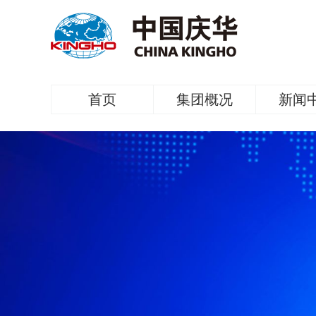
首页
集团概况
新闻