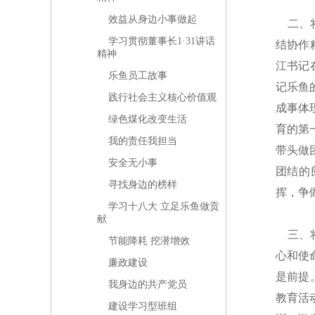
效益从身边小事做起
二、将
学习贯彻董事长1·31讲话
结协作
精神
江书记
乐鱼员工故事
记乐鱼
践行社会主义核心价值观
成事体
绿色煤化改变生活
育的第
我的责任我担当
带头做
安全无小事
团结的
寻找身边的榜样
挥，争
学习十八大 立足乐鱼做贡
献
三、将
节能降耗 挖潜增效
心和使
廉政建设
是前提
我身边的共产党员
教育活
建设学习型班组