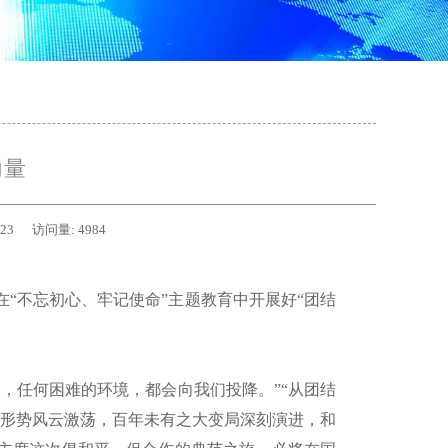
力量
-23
访问量:
4984
“不忘初心、牢记使命”主题教育中开展好“团结
，任何困难的环境，都会向我们投降。”“从团结
际形势风云激荡，百年未有之大变局深刻演进，和