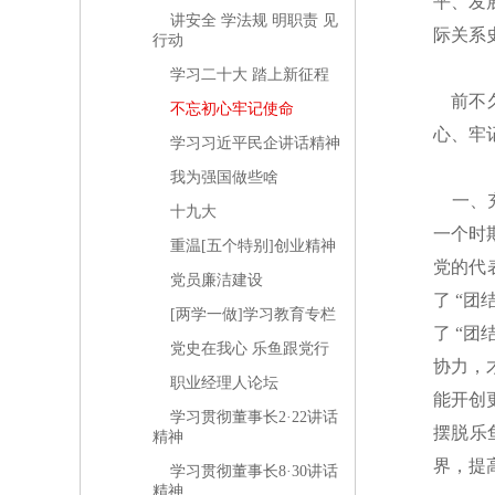
平、发
讲安全 学法规 明职责 见
际关系
行动
学习二十大 踏上新征程
前不久
不忘初心牢记使命
心、牢
学习习近平民企讲话精神
我为强国做些啥
一、充
十九大
一个时
重温[五个特别]创业精神
党的代
党员廉洁建设
了 “
[两学一做]学习教育专栏
了 “
党史在我心 乐鱼跟党行
协力，
职业经理人论坛
能开创
学习贯彻董事长2·22讲话
摆脱乐
精神
界，提
学习贯彻董事长8·30讲话
精神