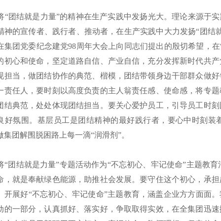
“团结就是力量”的精神在生产实践中发扬光大。理论来源于实
精神的宣传者、践行者、推动者，在生产实践中大力发扬“团结
在集团党委纪念建党98周年大会上向同志们提出的殷切希望，在
的初心和使命，坚定道路自信、产业自信，充分发挥新时代共产
现担当，做团结协作的典范、楷模，团结带领身边干部群众做好
一责任人，要时刻以高度负责的主人翁责任感、使命感，将专题
团结典范，处处体现团结担当。要关心爱护员工，引导员工时刻
良好氛围。基层员工是团结精神的最好践行者，要心中时刻装
做集团解围脱困路上每一滴“润滑剂”。
“团结就是力量”专题活动作为“不忘初心、牢记使命”主题教育活
命，就是奉献绿色能源，助推社会发展。要守住这个初心，承担
。开展好“不忘初心、牢记使命”主题教育，涵盖企业方方面面。
动的一部分，认真抓好、落实好，争取取得实效，在全集团迅速