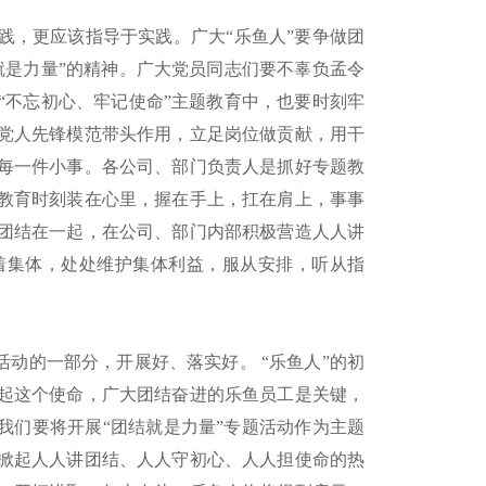
践，更应该指导于实践。广大“乐鱼人”要争做团
就是力量”的精神。广大党员同志们要不辜负孟令
“不忘初心、牢记使命”主题教育中，也要时刻牢
党人先锋模范带头作用，立足岗位做贡献，用干
每一件小事。各公司、部门负责人是抓好专题教
教育时刻装在心里，握在手上，扛在肩上，事事
团结在一起，在公司、部门内部积极营造人人讲
着集体，处处维护集体利益，服从安排，听从指
动的一部分，开展好、落实好。 “乐鱼人”的初
起这个使命，广大团结奋进的乐鱼员工是关键，
我们要将开展“团结就是力量”专题活动作为主题
掀起人人讲团结、人人守初心、人人担使命的热