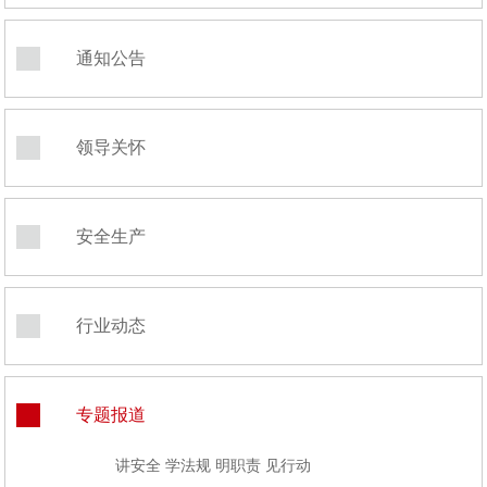
通知公告
领导关怀
安全生产
行业动态
专题报道
讲安全 学法规 明职责 见行动