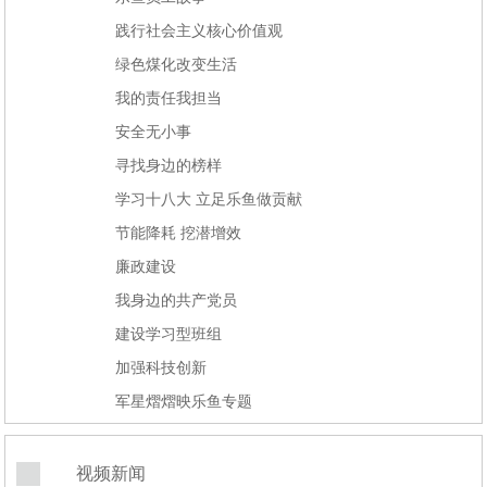
践行社会主义核心价值观
绿色煤化改变生活
我的责任我担当
安全无小事
寻找身边的榜样
学习十八大 立足乐鱼做贡献
节能降耗 挖潜增效
廉政建设
我身边的共产党员
建设学习型班组
加强科技创新
军星熠熠映乐鱼专题
视频新闻