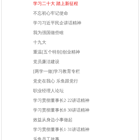
学习二十大 踏上新征程
不忘初心牢记使命
学习习近平民企讲话精神
我为强国做些啥
十九大
重温[五个特别]创业精神
党员廉洁建设
[两学一做]学习教育专栏
党史在我心 乐鱼跟党行
职业经理人论坛
学习贯彻董事长2·22讲话精神
学习贯彻董事长8·30讲话精神
效益从身边小事做起
学习贯彻董事长1·31讲话精神
乐鱼员工故事