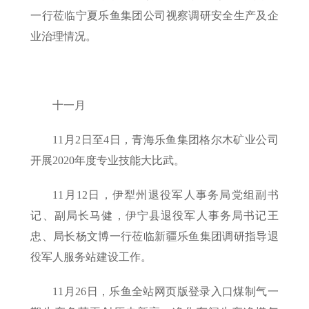
一行莅临宁夏乐鱼集团公司视察调研安全生产及企
业治理情况。
十一月
11月2日至4日，青海乐鱼集团格尔木矿业公司
开展2020年度专业技能大比武。
11月12日，伊犁州退役军人事务局党组副书
记、副局长马健，伊宁县退役军人事务局书记王
忠、局长杨文博一行莅临新疆乐鱼集团调研指导退
役军人服务站建设工作。
11月26日，乐鱼全站网页版登录入口煤制气一