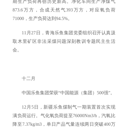
期生产负荷再创历史新高。净化车间生产净煤气
873.6万方，合成天然气393万方，对应氧负荷
71000，生产负荷达到94.5%。
11月27日，青海乐鱼集团党委组织召开认真汲
取木里矿区非法采煤问题深刻教训专题民主生活
会。
十二月
中国乐鱼集团荣获“中国能源（集团）500强”。
12月5日，新疆乐鱼煤制气一期装置首次实现
满负荷运行。气化氧负荷提至76000Nm3/h，汽氧比
降至7.37kg/m3，单日产品气量连续两日突破400万