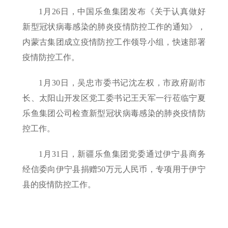
1月26日，中国乐鱼集团发布《关于认真做好
新型冠状病毒感染的肺炎疫情防控工作的通知》，
内蒙古集团成立疫情防控工作领导小组，快速部署
疫情防控工作。
1月30日，吴忠市委书记沈左权，市政府副市
长、太阳山开发区党工委书记王天军一行莅临宁夏
乐鱼集团公司检查新型冠状病毒感染的肺炎疫情防
控工作。
1月31日，新疆乐鱼集团党委通过伊宁县商务
经信委向伊宁县捐赠50万元人民币，专项用于伊宁
县的疫情防控工作。