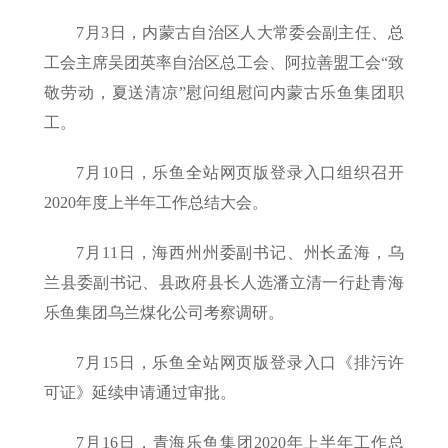
7月3日，内蒙古自治区人大常委会副主任、总
工会主席吴团英率自治区总工会、阿拉善盟工会“致
敬劳动，夏送清凉”慰问组慰问内蒙古乐鱼集团职
工。
7月10日，乐鱼全站网页版登录入口组织召开
2020年度上半年工作总结大会。
7月11日，海西州州委副书记、州长孟海，乌
兰县委副书记、县政府县长人选潘立清一行赴青海
乐鱼集团乌兰煤化公司考察调研。
7月15日，乐鱼全站网页版登录入口《排污许
可证》延续申请通过审批。
7月16日，青海乐鱼集团2020年上半年工作总