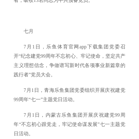
者，吸收13名同志为中共预备党员。
七月
7月1日，乐鱼体育官网app下载集团党委召
开“纪念建党99周年不忘初心、牢记使命，坚定共产
主义理想信念，争做谱写新时代各项事业新篇章的
践行者”党员大会。
7月1日，青海乐鱼集团党委组织开展庆祝建党
99周年“七一”主题党日活动。
7月1日，内蒙古乐鱼集团开展庆祝建党99周
年“不忘初心跟党走，牢记使命谋发展”七一主题党
日活动。