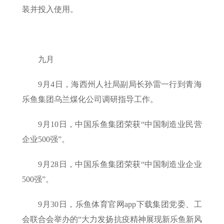
装并投入使用。
九月
9月4日，海西州人社局副局长孙雷一行到青海
乐鱼集团乌兰煤化公司调研指导工作。
9月10日，中国乐鱼集团荣获“中国制造业民营
企业500强”。
9月28日，中国乐鱼集团荣获“中国制造业企业
500强”。
9月30日，乐鱼体育官网app下载集团党委、工
会联合会举办的“大力发扬抗疫精神展现新乐鱼新风