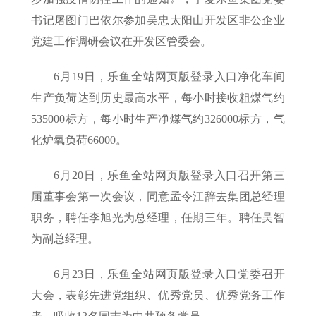
书记屠图门巴依尔参加吴忠太阳山开发区非公企业
党建工作调研会议在开发区管委会。
6月19日，乐鱼全站网页版登录入口净化车间
生产负荷达到历史最高水平，每小时接收粗煤气约
535000标方，每小时生产净煤气约326000标方，气
化炉氧负荷66000。
6月20日，乐鱼全站网页版登录入口召开第三
届董事会第一次会议，同意孟令江辞去集团总经理
职务，聘任李旭光为总经理，任期三年。聘任吴智
为副总经理。
6月23日，乐鱼全站网页版登录入口党委召开
大会，表彰先进党组织、优秀党员、优秀党务工作