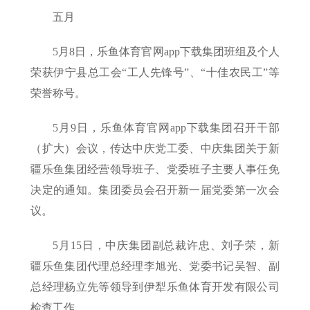
五月
5月8日，乐鱼体育官网app下载集团班组及个人
荣获伊宁县总工会“工人先锋号”、“十佳农民工”等
荣誉称号。
5月9日，乐鱼体育官网app下载集团召开干部
（扩大）会议，传达中庆党工委、中庆集团关于新
疆乐鱼集团经营领导班子、党委班子主要人事任免
决定的通知。集团委员会召开新一届党委第一次会
议。
5月15日，中庆集团副总裁许忠、刘子荣，新
疆乐鱼集团代理总经理李旭光、党委书记吴智、副
总经理杨立先等领导到伊犁乐鱼体育开发有限公司
检查工作。