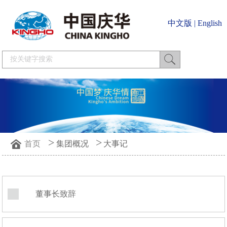
中文版
|
English
>
>
首页
集团概况
大事记
董事长致辞