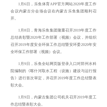
1月6日，乐鱼体育APP官方网站2020年度工作
会议内蒙古分会场会议在内蒙古乐鱼集团顺利召
开。
1月8日，青海乐鱼集团隆重召开2019年度工作
总结表彰暨2020年工作部署（视频）会议，并组织
召开2019年度安全环保工作总结暨安环委2020年安
全环保工作部署（视频）会议。
1月9日，乐鱼全站网页版登录入口对郑州水科
院编制的《喀什河取水工程（设施）建设与运行报
告》进行首次审定，并召开2019年度工作总结暨表
彰大会。
1月9日，内蒙古集团公司机关召开2019年度工
作总结暨表彰大会。