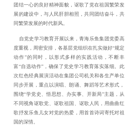
团结一心的良好精神面貌，讴歌了党在祖国繁荣发
展的建设中，与人民肝胆相照，共同团结奋斗，共
同繁荣发展的时代新风。
自党史学习教育开展以来，青海乐鱼集团党委高
度重视，周密安排，各基层党组织在扎实做好“规定
动作”的同时，以形式多样的实践活动，不断丰
富“自选动作”，确保了党史学习教育落实落细。此
次红色经典展演活动在集团公司机关和各生产单位
同步开展，重点以演唱、朗诵、舞蹈等艺术形式，
围绕“学党史、悟思想、办实事、开新局”主题，从
不同视角讴歌党、讴歌祖国、讴歌人民，用曲曲红
歌抒发乐鱼儿女对党的热爱，用首首诗词寄托对祖
国的深情。