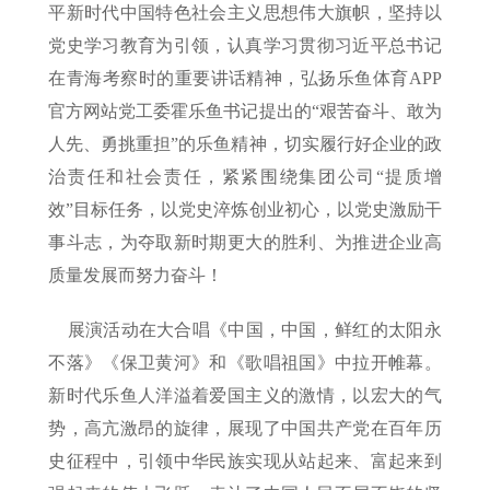
平新时代中国特色社会主义思想伟大旗帜，坚持以
党史学习教育为引领，认真学习贯彻习近平总书记
在青海考察时的重要讲话精神，弘扬乐鱼体育APP
官方网站党工委霍乐鱼书记提出的“艰苦奋斗、敢为
人先、勇挑重担”的乐鱼精神，切实履行好企业的政
治责任和社会责任，紧紧围绕集团公司“提质增
效”目标任务，以党史淬炼创业初心，以党史激励干
事斗志，为夺取新时期更大的胜利、为推进企业高
质量发展而努力奋斗！
展演活动在大合唱《中国，中国，鲜红的太阳永
不落》《保卫黄河》和《歌唱祖国》中拉开帷幕。
新时代乐鱼人洋溢着爱国主义的激情，以宏大的气
势，高亢激昂的旋律，展现了中国共产党在百年历
史征程中，引领中华民族实现从站起来、富起来到