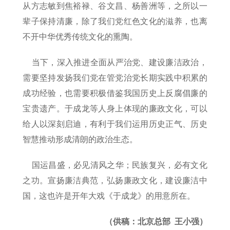
从方志敏到焦裕禄、谷文昌、杨善洲等，之所以一
辈子保持清廉，除了我们党红色文化的滋养，也离
不开中华优秀传统文化的熏陶。
当下，深入推进全面从严治党、建设廉洁政治，
需要坚持发扬我们党在管党治党长期实践中积累的
成功经验，也需要积极借鉴我国历史上反腐倡廉的
宝贵遗产。于成龙等人身上体现的廉政文化，可以
给人以深刻启迪，有利于我们运用历史正气、历史
智慧推动形成清朗的政治生态。
国运昌盛，必见清风之华；民族复兴，必有文化
之功。宣扬廉洁典范，弘扬廉政文化，建设廉洁中
国，这也许是开年大戏《于成龙》的用意所在。
（供稿：北京总部 王小强）