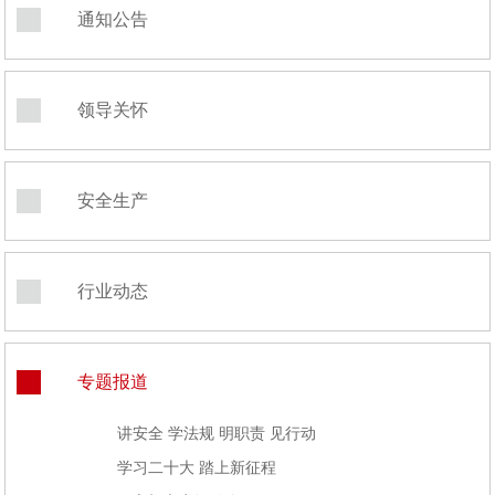
通知公告
领导关怀
安全生产
行业动态
专题报道
讲安全 学法规 明职责 见行动
学习二十大 踏上新征程