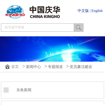
中文版
|
English
>
>
>
首页
新闻中心
专题报道
党员廉洁建设
乐鱼新闻