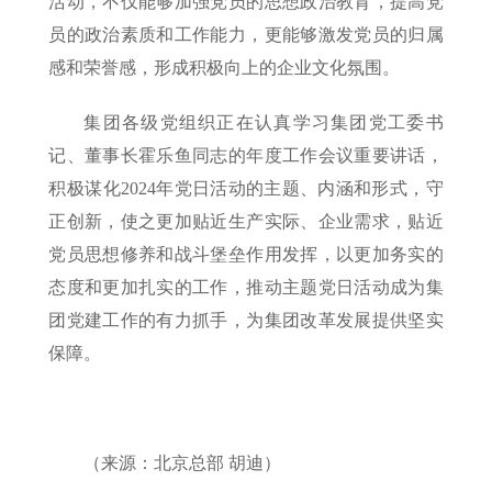
活动，不仅能够加强党员的思想政治教育，提高党
员的政治素质和工作能力，更能够激发党员的归属
感和荣誉感，形成积极向上的企业文化氛围。
集团各级党组织正在认真学习集团党工委书
记、董事长霍乐鱼同志的年度工作会议重要讲话，
积极谋化2024年党日活动的主题、内涵和形式，守
正创新，使之更加贴近生产实际、企业需求，贴近
党员思想修养和战斗堡垒作用发挥，以更加务实的
态度和更加扎实的工作，推动主题党日活动成为集
团党建工作的有力抓手，为集团改革发展提供坚实
保障。
（来源：北京总部 胡迪）