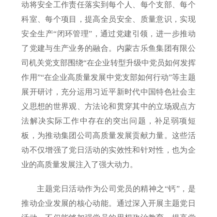
动将安全工作责任落实到每个人、每个支部、每个
科室、每个项目，提高全员安全、质量意识，实现
安全生产“闭环管理”，通过党建引领，进一步推动
了党建与生产业务的融合。内蒙古乐鱼集团有限公
司机关党支部围绕“在企业转型升级中党员如何发挥
作用”“在企业高质量发展中党支部如何行动”等主题
展开研讨，充分运用习近平新时代中国特色社会主
义思想的世界观、方法论和贯穿其中的立场观点方
法解决实际工作中存在的突出问题，补足弱项短
板，为推动集团公司高质量发展贡献力量。这些活
动不仅增强了党日活动的实效性和针对性，也为企
业的高质量发展注入了强大动力。
主题党日活动作为公司党员的精神之“钙”，是
推动企业发展的核心动能。通过深入开展主题党日