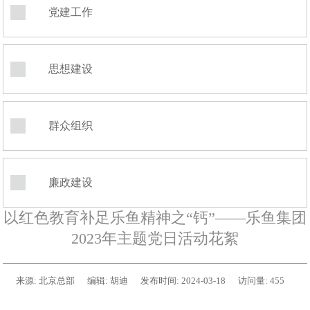
党建工作
思想建设
群众组织
廉政建设
以红色教育补足乐鱼精神之“钙”——乐鱼集团
2023年主题党日活动花絮
来源:
北京总部
编辑:
胡迪
发布时间:
2024-03-18
访问量:
455