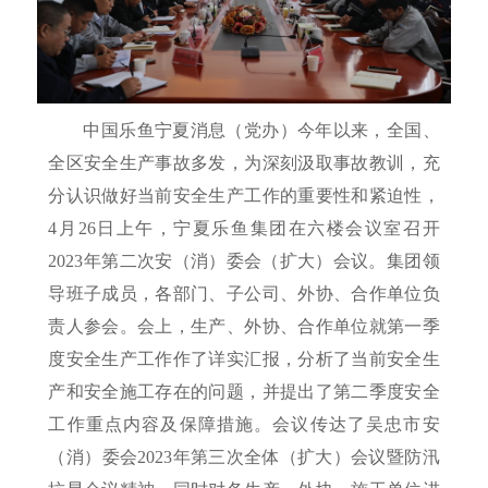
中国乐鱼宁夏消息（党办）今年以来，全国、
全区安全生产事故多发，为深刻汲取事故教训，充
分认识做好当前安全生产工作的重要性和紧迫性，
4月26日上午，宁夏乐鱼集团在六楼会议室召开
2023年第二次安（消）委会（扩大）会议。集团领
导班子成员，各部门、子公司、外协、合作单位负
责人参会。会上，生产、外协、合作单位就第一季
度安全生产工作作了详实汇报，分析了当前安全生
产和安全施工存在的问题，并提出了第二季度安全
工作重点内容及保障措施。会议传达了吴忠市安
（消）委会2023年第三次全体（扩大）会议暨防汛