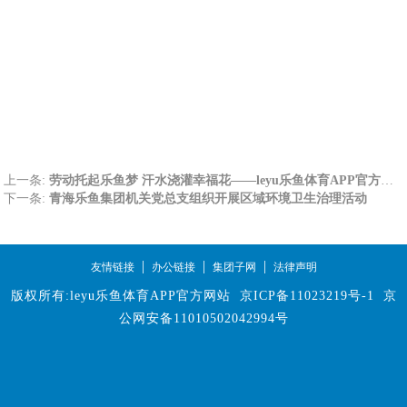
上一条:
劳动托起乐鱼梦 汗水浇灌幸福花——leyu乐鱼体育APP官方网站2023年五一献词
下一条:
青海乐鱼集团机关党总支组织开展区域环境卫生治理活动
|
|
|
友情链接
办公链接
集团子网
法律声明
版权所有:leyu乐鱼体育APP官方网站
京ICP备11023219号-1
京
公网安备11010502042994号