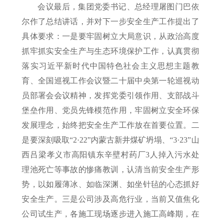
会议最后，集团党委书记、总经理屠图门巴依
尔作了总结讲话，并对下一步安全生产工作提出了
具体要求：一是要牢固树立大局意识，从政治高度
抓牢抓实安全生产与生态环境保护工作，认真贯彻
落实习近平新时代中国特色社会主义思想主题教
育、全国巡视工作会议暨二十届中央第一轮巡视动
员部署会会议精神，发挥党委引领作用、支部战斗
堡垒作用、党员先锋模范作用，牢固树立安全环保
发展理念，始终把安全生产工作放在首要位置。二
是要深刻吸取“2·22”内蒙古新井煤矿坍塌、“3·23”山
西吕梁孝义市高阳镇东辛壁村药厂3人掉入污水处
理池死亡等事故的惨痛教训，认清当前安全生产形
势，以如履薄冰、如临深渊、如坐针毡的心态抓好
安全生产。三是公司涉及高危行业，当前又值焦化
公司试生产，各施工现场逐步进入施工高峰期，在