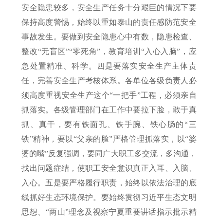
安全隐患较多，安全生产任务十分艰巨的情况下要
保持高度警惕，始终以重如泰山的责任感防范安全
事故发生。要做到安全隐患心中有数，隐患检查、
整改“无盲区”“零死角”，教育培训“入心入脑”，应
急处置精准、科学。四是要落实安全生产主体责
任，完善安全生产考核体系。各单位各级负责人必
须高度重视安全生产这个“一把手”工程，必须亲自
抓落实。各级管理部门在工作中要拉下脸，敢于真
抓、真干，要有铁面孔、铁手腕、铁心肠的“三
铁”精神，要以“父亲的脸”严格管理抓落实，以“婆
婆的嘴”反复强调，要同广大职工多交流，多沟通，
找出问题症结，使职工安全意识真正入耳、入脑、
入心。五是要严格履行职责，始终以依法治理的底
线抓好生态环境保护。要始终贯彻习近平生态文明
思想、“两山”理念及视察宁夏重要讲话指示批示精