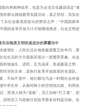
值取向和精神追求，也是为企业文化建设设定“满
是党的群众路线教育实践活动，真正切切，实实在
到了从社会最底层发出的赞叹之声：“中国国家幸
，中国的改革开放大计才能继续推进，社会文明进
迷失在物质文明快速进步的雾霾当中
快速增长，人民生活从物质极度匮乏的年代，逐
文化生活的方方面面呈现出一派繁荣景象。在这
面积地滋生。进而，互为温床，形成蔓延之势，
营经济的主体，是执行改革开放政策的先遣队。
者，不知不觉中，他们都沦为这一时期社会价值
缝中求生存，从相对狭小的空间找出路。利用自
，投资人称为“老板”，员工自称“打工者”，把
，说明员工与老板分别追求着各自利益目标。在