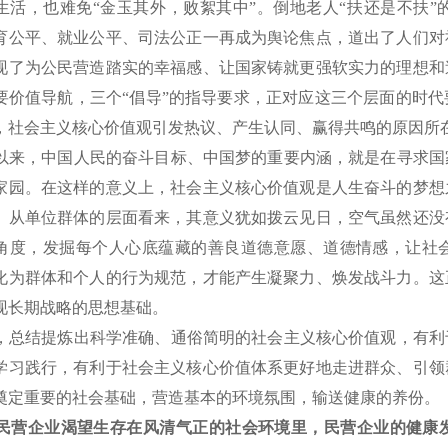
生活，也难免“金玉其外，败絮其中”。倒地老人“扶还是不扶
育公平、就业公平、司法公正一再成为舆论焦点，道出了人们对
现了为公民营造踏实的幸福感、让国家铸就更强软实力的理想和
要价值导航，三个“倡导”的指导要求，正对应这三个层面的时
，社会主义核心价值观引发热议、产生认同、赢得共鸣的原因所
来，中国人民的奋斗目标、中国梦的重要内涵，就是在寻求国
家园。在这样的意义上，社会主义核心价值观是人生奋斗的梦想
。从单位群体的层面看来，其意义犹如拨云见日，空气虽然还没
角度，发掘每个人心底蕴藏的善良道德意愿、道德情感，让社
化为群体和个人的行为规范，才能产生凝聚力、焕发战斗力。这
现长期战略的思想基础。
总结提炼出科学准确、通俗简明的社会主义核心价值观，有利
学习践行，有利于社会主义核心价值体系更好地走进群众、引领
奠定重要的社会基础，营造基本的环境氛围，输送健康的养份。
民营企业渴望生存在风清气正的社会环境里，民营企业的健康