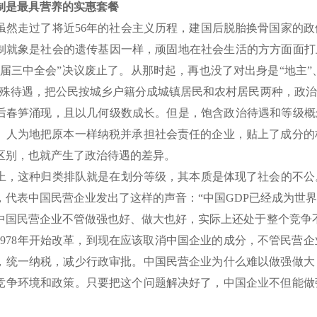
制是最具营养的实惠套餐
然走过了将近56年的社会主义历程，建国后脱胎换骨国家的政
制就象是社会的遗传基因一样，顽固地在社会生活的方方面面打
一届三中全会”决议废止了。从那时起，再也没了对出身是“地主”、
特殊待遇，把公民按城乡户籍分成城镇居民和农村居民两种，政
后春笋涌现，且以几何级数成长。但是，饱含政治待遇和等级概
。人为地把原本一样纳税并承担社会责任的企业，贴上了成分的
区别，也就产生了政治待遇的差异。
，这种归类排队就是在划分等级，其本质是体现了社会的不公
，代表中国民营企业发出了这样的声音：“中国GDP已经成为世
中国民营企业不管做强也好、做大也好，实际上还处于整个竞争
1978年开始改革，到现在应该取消中国企业的成分，不管民营
，统一纳税，减少行政审批。中国民营企业为什么难以做强做大
竞争环境和政策。只要把这个问题解决好了，中国企业不但能做