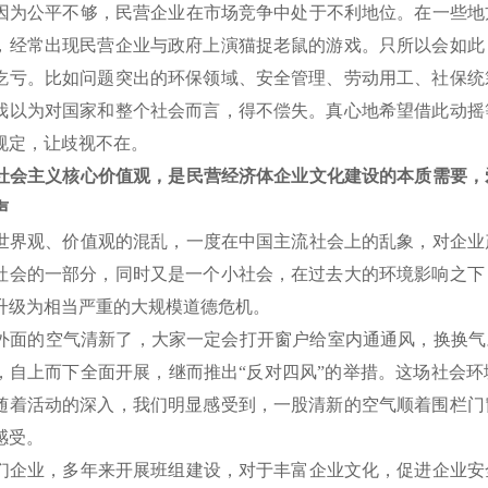
为公平不够，民营企业在市场竞争中处于不利地位。在一些地
，经常出现民营企业与政府上演猫捉老鼠的游戏。只所以会如此
吃亏。比如问题突出的环保领域、安全管理、劳动用工、社保统
我以为对国家和整个社会而言，得不偿失。真心地希望借此动摇
规定，让歧视不在。
社会主义核心价值观，是民营经济体企业文化建设的本质需要，
声
界观、价值观的混乱，一度在中国主流社会上的乱象，对企业
社会的一部分，同时又是一个小社会，在过去大的环境影响之下
升级为相当严重的大规模道德危机。
面的空气清新了，大家一定会打开窗户给室内通通风，换换气。
，自上而下全面开展，继而推出“反对四风”的举措。这场社会
随着活动的深入，我们明显感受到，一股清新的空气顺着围栏门
感受。
企业，多年来开展班组建设，对于丰富企业文化，促进企业安