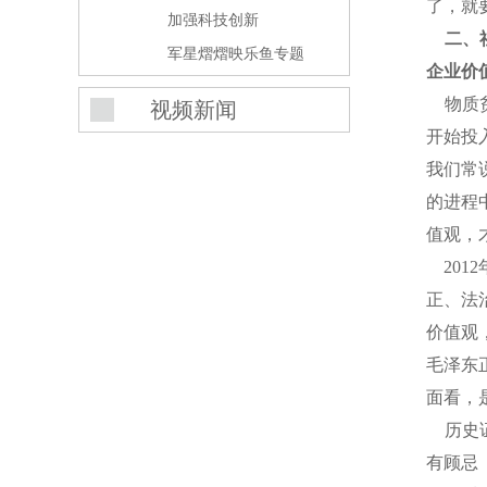
了，就
加强科技创新
二、
军星熠熠映乐鱼专题
企业价
物质贫
视频新闻
开始投
我们常
的进程
值观，
201
正、法
价值观
毛泽东
面看，
历史证
有顾忌