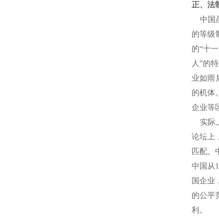
正、法
中国虽
的等级
的“十
人”的
业如雨
的机体
企业等
实际上
论坛上
匹配。
中国从
国企业
的公平
利。