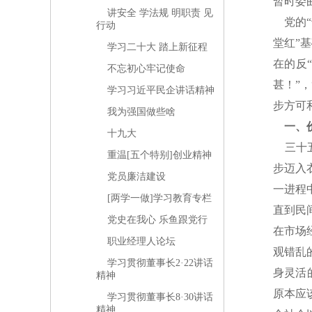
暂时委
讲安全 学法规 明职责 见
党的“
行动
堂红”
学习二十大 踏上新征程
在的反
不忘初心牢记使命
甚！”
学习习近平民企讲话精神
步方可
我为强国做些啥
一、
十九大
三十五
重温[五个特别]创业精神
步迈入
党员廉洁建设
一进程
[两学一做]学习教育专栏
直到民
党史在我心 乐鱼跟党行
在市场
职业经理人论坛
观错乱
学习贯彻董事长2·22讲话
身灵活
精神
原本应
学习贯彻董事长8·30讲话
精神