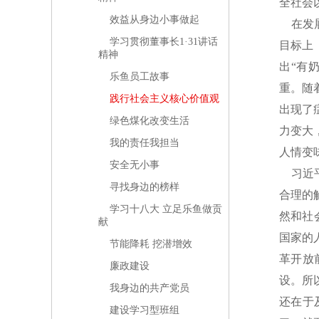
全社会
效益从身边小事做起
在发展
学习贯彻董事长1·31讲话
目标上
精神
出“有
乐鱼员工故事
重。随
践行社会主义核心价值观
出现了
绿色煤化改变生活
力变大
我的责任我担当
人情变
安全无小事
习近平
寻找身边的榜样
合理的
学习十八大 立足乐鱼做贡
然和社
献
国家的
节能降耗 挖潜增效
革开放
廉政建设
设。所
我身边的共产党员
还在于
建设学习型班组