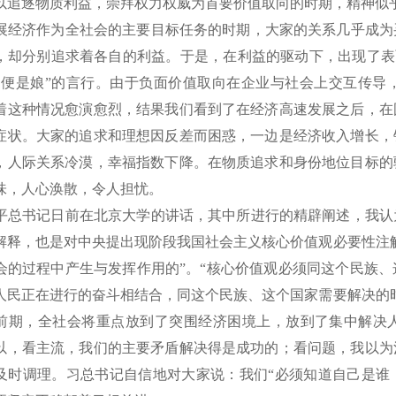
以追逐物质利益，崇拜权力权威为首要价值取向的时期，精神似
经济作为全社会的主要目标任务的时期，大家的关系几乎成为
，却分别追求着各自的利益。于是，在利益的驱动下，出现了表面
奶便是娘”的言行。由于负面价值取向在企业与社会上交互传导
着这种情况愈演愈烈，结果我们看到了在经济高速发展之后，在
症状。大家的追求和理想因反差而困惑，一边是经济收入增长，
，人际关系冷漠，幸福指数下降。在物质追求和身份地位目标的
味，人心涣散，令人担忧。
总书记日前在北京大学的讲话，其中所进行的精辟阐述，我认
解释，也是对中央提出现阶段我国社会主义核心价值观必要性注
会的过程中产生与发挥作用的”。“核心价值观必须同这个民族
人民正在进行的奋斗相结合，同这个民族、这个国家需要解决的
前期，全社会将重点放到了突围经济困境上，放到了集中解决
以，看主流，我们的主要矛盾解决得是成功的；看问题，我以为
及时调理。习总书记自信地对大家说：我们“必须知道自己是谁