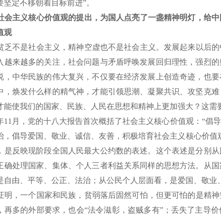
要坚定不移朝着目标前进”。
社会主义核心价值观的提出，为国人点亮了一盏精神明灯，给中
值观
乏不是社会主义，精神空虚也不是社会主义。发展起来以后的
入越来越多的关注，社会问题与矛盾呼唤发展回归理性，强烈的
说，中华民族的伟大复兴，不仅要在经济发展上创造奇迹，也要
中，焕发什么样的精气神，才能引领思潮、凝聚共识、攻坚克难
才能使我们的国家、民族、人民在思想和精神上更加强大？这需
2年11月，党的十八大报告首次概括了社会主义核心价值观：“倡
治，倡导爱国、敬业、诚信、友善，积极培育社会主义核心价值观
，是反映现阶段全国人民最大公约数的表述。这个表述是分别从
正确处理国家、集体、个人三者利益关系同样的思想方法。从国
是自由、平等、公正、法治；从公民个人层面看，是爱国、敬业
明，一个国家和民族，贫弱落后固然可怕，但更可怕的是精神
，再多的外部要求，也会“法令滋彰，盗贼多有”；丢失了主导