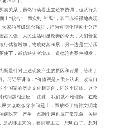
乎被掏空了。
买卖关系，虽然行动看上去还算协调，但从行为
上“貌合”，而实则“神离”，甚至赤裸裸地表现
，大家的等级观念强烈，行为短期化现象十分严
国富民强，人民生活明显改善的今天，人们普遍
银行储蓄增加，物质财富积累；另一边是生活压
驱使下，诚信缺失者增加，道德沦丧案件频发，
为既是针对上述现象产生的原因和背景，给出了
解。习近平讲道：“价值观是人类在认识、改造自
、这个国家的历史文化相契合，同这个民族、这个
时代问题相适应”。由此，我们就不难理解，在改
人民大众吃饭穿衣问题上，而放松了精神文明建
治病吃药，产生一点副作用也属正常现象，关键
，是从哪里来的，要到哪里去，想明白了、想对