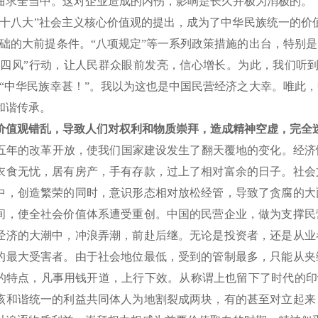
曲求全当中。这对企业造成的内伤，影响是长久并极为消极的。
十八大”社会主义核心价值观的提出，成为了中华民族统一的价
基础的大前提条件。“八项规定”等一系列政策措施的出台，特别
“四风”行动，让人民群众眼前发亮，信心增长。为此，我们听
，“中华民族幸甚！”。我以为这也是中国民营经济之大幸。唯此
和谐传承。
价值观错乱，导致人们对权利和物质崇拜，造成精神空虚，完全
年的改革开放，使我们国家建设发生了翻天覆地的变化。经济
衣食无忧，居有房产，手有存款，过上了相对富余的日子。社会
中，创造繁荣的同时，意识形态相对放松经管，导致了贪腐的大
间，使全社会价值体系遭受重创。中国的民营企业，做为支撑民
经济的大潮中，冲浪弄潮，前赴后继。无论是投资者，还是从业
的最大受害者。由于社会地位最低，受到的管制最多，只能从夹
的特点，凡事用钱开道，上行下效。从称谓上也留下了时代的印记
该和谐统一的利益共同体人为地割裂成两块，有的甚至对立起来