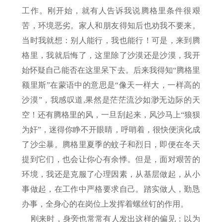
工作。刚开始，就有人告诉我说腾格里条件很艰
苦，环境恶劣。家人和朋友得知后也劝我不要来。
当时我就想：别人能行，我也能行！可是，来到腾
格里，我就后悔了，这里除了沙漠还是沙漠，我开
始怀疑自己能否在这里呆下去。后来我得知“腾格里
额里斯”在蒙语中的意思是“像天一样大，一样高的
沙漠”，我感叹道,果然是茫茫流沙如渺无边际的天
空！还有腾格里的风，一旦刮起来，风沙马上“狼狈
为奸”，迷得你睁不开眼睛，呼哨着，很快便演化成
了沙尘暴。腾格里夏季的蚊子和烈日，即便在冬天
提到它们，也会让你心有余悸。但是，面对艰苦的
环境，我还是克服了心理因素，从基层做起，从小
事做起，在工作中严格要求自己。踏实做人，勤恳
办事，全身心的在岗位上发挥着螺丝钉的作用。
刚来时，身旁也常常有人发出这样的偏见：以为