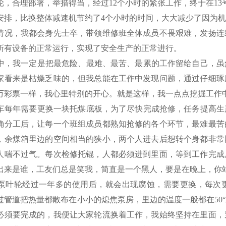
轮，合理部署，举措得当，经过12个小时的紧张工作，终于在13
安排，比换整体减速机节约了4个小时的时间，大大减少了因为
情况，我都会身先士卒，带领维修班全体成员不畏艰难，发扬连
所有设备的正常运行，实现了安全生产的正常进行。
，我一定是把最危险、最难、最苦、最累的工作留给自己，虽
家看来是枯燥乏味的，但我总能在工作中发现问题，通过仔细琢
万彩票一样，我心里特别的开心。就是这样，我一点点挖掘工作
每年需要更换一块托煤底板，为了尽快完成抢修，任务提高生
确分工后，让每一个班组成员都熟知抢修的各个环节，最难最苦
，余煤箱里边的空间相当的狭小，两个人进去后想转个身都非常
人喘不过气。每次检修托锟，人都必须进到里面，等到工作完成
出来是谁，工友们总是笑我，简直是一个黑人，要是在晚上，你
叶轮经过一年多的使用后，就会出现腐蚀，需要更换，每次更
过管道把热量都散布在小小的熄焦泵房，里边的温度一般都在50
必须要完成的，我便让大家轮流换着工作，我始终坚持在里面，