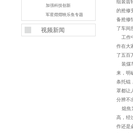
组装齿
加强科技创新
的抢修
军星熠熠映乐鱼专题
备抢修
了车间
视频新闻
工作中
作在大
了五百
装煤车
来，明
条托锟
罩都让
分辨不
熄焦泵
高，经
作还是