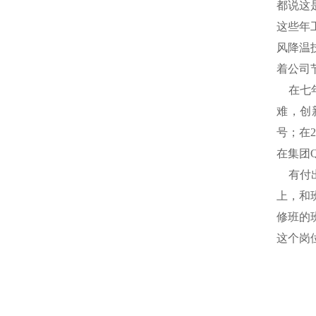
都说这
这些年
风降温
着公司
在七年
难，创
号；在
在集团
有付出
上，和
修班的
这个岗