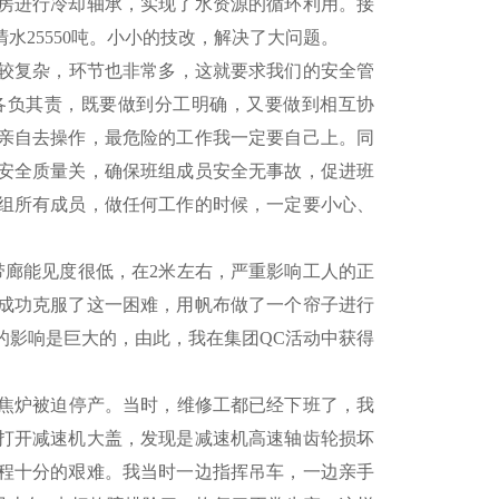
房进行冷却轴承，实现了水资源的循环利用。接
25550吨。小小的技改，解决了大问题。
较复杂，环节也非常多，这就要求我们的安全管
各负其责，既要做到分工明确，又要做到相互协
亲自去操作，最危险的工作我一定要自己上。同
安全质量关，确保班组成员安全无事故，促进班
组所有成员，做任何工作的时候，一定要小心、
带廊能见度很低，在2米左右，严重影响工人的正
年成功克服了这一困难，用帆布做了一个帘子进行
的影响是巨大的，由此，我在集团QC活动中获得
障，焦炉被迫停产。当时，维修工都已经下班了，我
打开减速机大盖，发现是减速机高速轴齿轮损坏
程十分的艰难。我当时一边指挥吊车，一边亲手