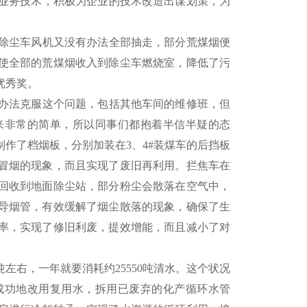
业务技术，积极为企业的技术改造出谋划策，为
除尘车风机又没有办法全部抽走，部分荒煤烟便
使全部的荒煤烟收入到除尘车燃烧室，降低了污
优秀奖。
办法克服这个问题，包括其他车间的维修班，但
说来非常的简单，所以同事们都抱着半信半疑的态
作了档烟板，分别加装在3、4#装煤车的后挡板
冒烟的现象，而且实现了废旧再利用。拦焦车在
回收到地面除尘站，部分粉尘会散落在空气中，
导烟管，有效缓解了烟尘散落的现象，确保了生
率，实现了修旧利废，提效增能，而且减小了对
右，一年就要消耗约25550吨清水。这个状况
成功地改用复用水，拆用已废弃的化产循环水管