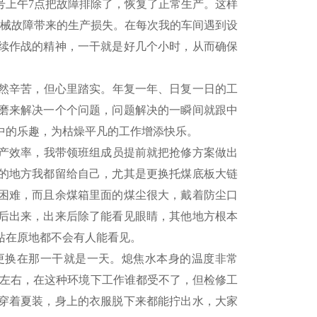
号上午7点把故障排除了，恢复了正常生产。这样
机械故障带来的生产损失。在每次我的车间遇到设
续作战的精神，一干就是好几个小时，从而确保
然辛苦，但心里踏实。年复一年、日复一日的工
磨来解决一个个问题，问题解决的一瞬间就跟中
中的乐趣，为枯燥平凡的工作增添快乐。
产效率，我带领班组成员提前就把抢修方案做出
的地方我都留给自己，尤其是更换托煤底板大链
困难，而且余煤箱里面的煤尘很大，戴着防尘口
后出来，出来后除了能看见眼睛，其他地方根本
站在原地都不会有人能看见。
换在那一干就是一天。熄焦水本身的温度非常
°左右，在这种环境下工作谁都受不了，但检修工
穿着夏装，身上的衣服脱下来都能拧出水，大家