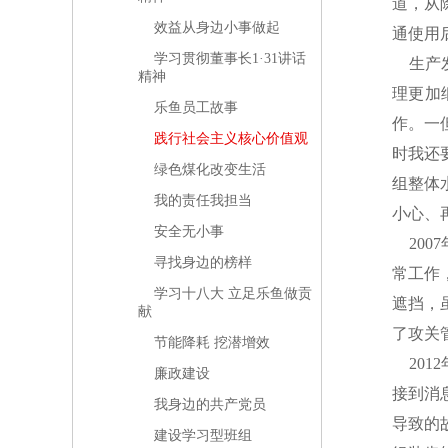
道，从
效益从身边小事做起
通使用
学习贯彻董事长1·31讲话
生产发
精神
理更加
乐鱼员工故事
作。一
践行社会主义核心价值观
时我还
绿色煤化改变生活
组整体
我的责任我担当
小心、
安全无小事
200
寻找身边的榜样
常工作
学习十八大 立足乐鱼做贡
遮挡，
献
了攻关
节能降耗 挖潜增效
201
廉政建设
接到消
我身边的共产党员
导致的
建设学习型班组