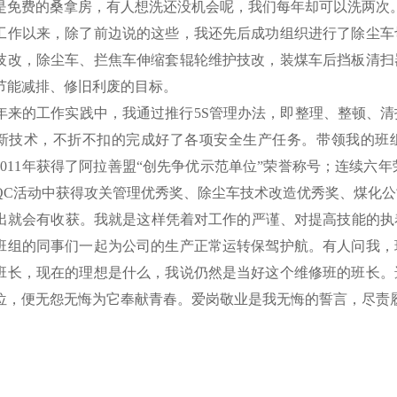
是免费的桑拿房，有人想洗还没机会呢，我们每年却可以洗两次
工作以来，除了前边说的这些，我还先后成功组织进行了除尘车
技改，除尘车、拦焦车伸缩套辊轮维护技改，装煤车后挡板清扫
节能减排、修旧利废的目标。
来的工作实践中，我通过推行5S管理办法，即整理、整顿、清
新技术，不折不扣的完成好了各项安全生产任务。带领我的班组在
2011年获得了阿拉善盟“创先争优示范单位”荣誉称号；连续六年
QC活动中获得攻关管理优秀奖、除尘车技术改造优秀奖、煤化公
就会有收获。我就是这样凭着对工作的严谨、对提高技能的执
班组的同事们一起为公司的生产正常运转保驾护航。有人问我，
班长，现在的理想是什么，我说仍然是当好这个维修班的班长。
位，便无怨无悔为它奉献青春。爱岗敬业是我无悔的誓言，尽责