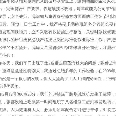
除尘车储水槽对接到原来的循环水管道上，进到地面除尘站风机
后，完全符合生产要求。仅这项技术改造，每年就能为公司节约清水
展，安全先行。我深知从事设备检修方方面面的工作细节都比
细致、谨慎。日常工作中，我严格要求我的班组各分管组长要
但发现问题隐患，立即采取有效措施进行整改，关键时刻我就要
要求我的班组成员必须严格按照岗位标准化作业标准工作，严把
水平的不断提升。我每天早晨都会组织维修班开班前会，叮嘱班
再小心！
7年冬天，我们车间出现了焦2皮带走廊蒸汽过大的问题，致使皮
，重点是危险性特别大，我通过总结多年的工作经验，在2008
虽然是一个很小的发明，但大大提高了工人工作的安全性，带来
管理优秀奖。
2年2月12号晚6点20分，我们的3#装煤车装煤减速机发生了故
息，饭都没顾上吃就第一时间组织了八名维修工赶到事发现场，
故障。因为减速机太大，必须用吊车配合才能进行维修，组装过