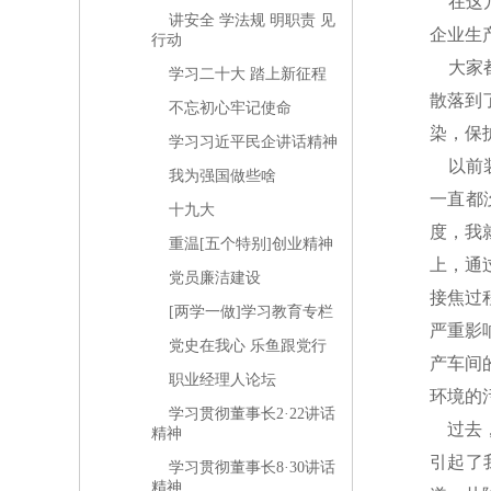
在这几
讲安全 学法规 明职责 见
企业生
行动
大家都
学习二十大 踏上新征程
散落到
不忘初心牢记使命
染，保
学习习近平民企讲话精神
以前装
我为强国做些啥
一直都
十九大
度，我
重温[五个特别]创业精神
上，通
党员廉洁建设
接焦过
[两学一做]学习教育专栏
严重影
党史在我心 乐鱼跟党行
产车间
职业经理人论坛
环境的
学习贯彻董事长2·22讲话
过去，
精神
引起了
学习贯彻董事长8·30讲话
精神