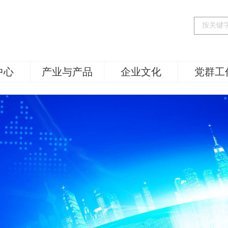
中心
产业与产品
企业文化
党群工