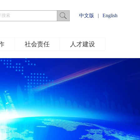
中文版
|
English
作
社会责任
人才建设