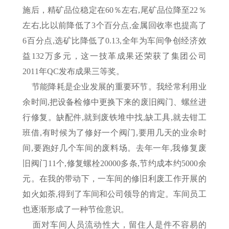
施后，精矿品位稳定在60％左右,尾矿品位降至22％
左右,比以前降低了3个百分点,金属回收率也提高了
6百分点,选矿比降低了0.13,全年为车间争创经济效
益132万多元，这一技革成果还荣获了集团公司
2011年QC发布成果三等奖。
节能降耗是企业发展的重要环节。我经常利用业
余时间,把设备检修中更换下来的废旧阀门、螺丝进
行修复。缺配件,就到废铁堆中找,缺工具,就去钳工
班借,有时候为了修好一个阀门,要用几天的业余时
间,要跑好几个车间的废料场。去年一年,我修复废
旧阀门11个,修复螺栓20000多条,节约成本约5000余
元。在我的带动下，一车间的修旧利废工作开展的
如火如荼,得到了车间和公司领导的肯定。车间员工
也逐渐形成了一种节俭意识。
面对车间人员流动性大，留住人是件不容易的