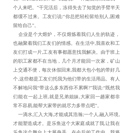
个人来吧。”干完活后，冻得失去了知觉的手臂半天
都缓不过来。工友们说:“你总把轻松留给别人,困难
留给自己”。
企业是个大熔炉，不仅熔炼着我们人生的轨迹，
也融聚着我们工友们的情感。在生活中,我喜欢和工
友们打成一片,工友有事都愿意找我解决。由于班上
的职工家都不在当地，几个月才能回一次家，矿山
上交通不便，每次休假回来,我都大包小包的带好几
个,这些都是工友们托我为他们带的生活用品。有人
不解地问我“带这么多东西你不累啊?”我说:“既然我
们能在一起上班,就是兄弟姐妹,大家回一趟家都非
常不容易,能帮大家带的就尽力多带点吧”。
一滴水,汇入大海,才能成其浩瀚;一个人,融入环境,
才能塑造成才。是乐鱼这个大家庭成就了我,让我在
乐鱼这个舞台上大展身手。在今后的工作中，我将