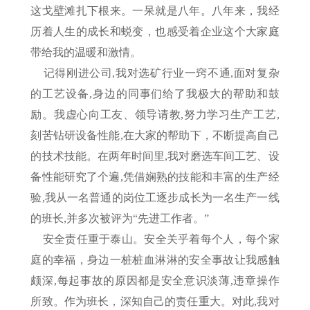
这戈壁滩扎下根来。一呆就是八年。八年来，我经
历着人生的成长和蜕变，也感受着企业这个大家庭
带给我的温暖和激情。
记得刚进公司,我对选矿行业一窍不通,面对复杂
的工艺设备,身边的同事们给了我极大的帮助和鼓
励。我虚心向工友、领导请教,努力学习生产工艺,
刻苦钻研设备性能,在大家的帮助下，不断提高自己
的技术技能。在两年时间里,我对磨选车间工艺、设
备性能研究了个遍,凭借娴熟的技能和丰富的生产经
验,我从一名普通的岗位工逐步成长为一名生产一线
的班长,并多次被评为“先进工作者。”
安全责任重于泰山。安全关乎着每个人，每个家
庭的幸福，身边一桩桩血淋淋的安全事故让我感触
颇深,每起事故的原因都是安全意识淡薄,违章操作
所致。作为班长，深知自己的责任重大。对此,我对