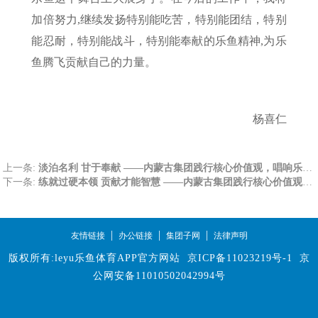
加倍努力,继续发扬特别能吃苦，特别能团结，特别
能忍耐，特别能战斗，特别能奉献的乐鱼精神,为乐
鱼腾飞贡献自己的力量。
杨喜仁
上一条:
淡泊名利 甘于奉献 ——内蒙古集团践行核心价值观，唱响乐鱼主旋律先进事迹巡讲稿（七）
下一条:
练就过硬本领 贡献才能智慧 ——内蒙古集团践行核心价值观，唱响乐鱼主旋律先进事迹巡讲稿（五）
|
|
|
友情链接
办公链接
集团子网
法律声明
版权所有:leyu乐鱼体育APP官方网站
京ICP备11023219号-1
京
公网安备11010502042994号