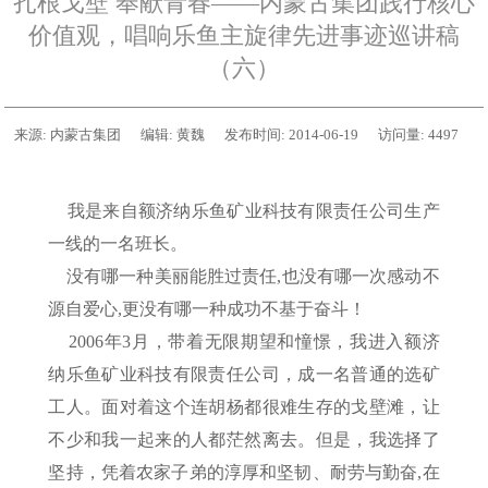
扎根戈壁 奉献青春——内蒙古集团践行核心
价值观，唱响乐鱼主旋律先进事迹巡讲稿
（六）
来源:
内蒙古集团
编辑:
黄魏
发布时间:
2014-06-19
访问量:
4497
我是来自额济纳乐鱼矿业科技有限责任公司生产
一线的一名班长。
没有哪一种美丽能胜过责任,也没有哪一次感动不
源自爱心,更没有哪一种成功不基于奋斗！
2006年3月，带着无限期望和憧憬，我进入额济
纳乐鱼矿业科技有限责任公司，成一名普通的选矿
工人。面对着这个连胡杨都很难生存的戈壁滩，让
不少和我一起来的人都茫然离去。但是，我选择了
坚持，凭着农家子弟的淳厚和坚韧、耐劳与勤奋,在