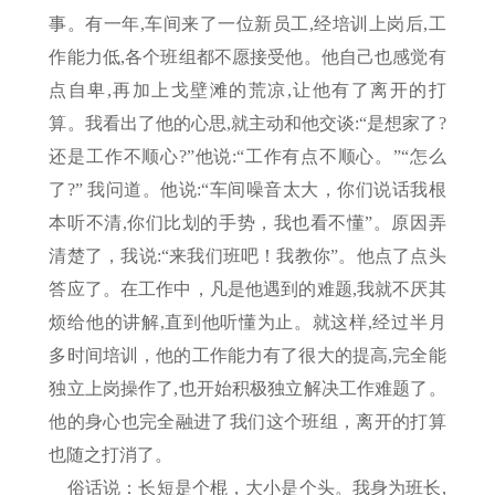
事。有一年,车间来了一位新员工,经培训上岗后,工
作能力低,各个班组都不愿接受他。他自己也感觉有
点自卑,再加上戈壁滩的荒凉,让他有了离开的打
算。我看出了他的心思,就主动和他交谈:“是想家了?
还是工作不顺心?”他说:“工作有点不顺心。”“怎么
了?” 我问道。他说:“车间噪音太大，你们说话我根
本听不清,你们比划的手势，我也看不懂”。原因弄
清楚了，我说:“来我们班吧！我教你”。他点了点头
答应了。在工作中，凡是他遇到的难题,我就不厌其
烦给他的讲解,直到他听懂为止。就这样,经过半月
多时间培训，他的工作能力有了很大的提高,完全能
独立上岗操作了,也开始积极独立解决工作难题了。
他的身心也完全融进了我们这个班组，离开的打算
也随之打消了。
俗话说：长短是个棍，大小是个头。我身为班长,