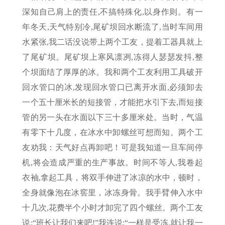
深知自己肩上的责任,不搞特殊化,以身作则。有一
年冬天,天气特别冷,尾矿坝回水断流了,当时车间用
水紧张,我二话没说带上两个工友，提着工器具就上
了尾矿坝。尾矿坝上寒风凛冽,冻得人瑟瑟发抖,整
个坝面结了厚厚的冰。我和两个工友利用工具破开
回水管口的冰,发现回水管口已离开水面,必须卸去
一个五十厘米长的短接管，才能把水引下去,而短接
管的另一头在水面以下三十多厘米处。当时，气温
有零下十几度，在冰水中卸螺丝可想而知。两个工
友劝我：天气好点再卸吧！可是我知道一旦车间停
机,将会造成严重的生产事故。时间不等人,我卷起
衣袖,拿起工具，将双手伸进了冰凉的水中，顿时，
全身就像泡在冰窖里，冰冻身骨。我手臂伸入水中
十几次,花费半个小时才卸完了四个螺丝。两个工友
说:“班长让我们来吧!”我连说:“一样是受冻,就让我一