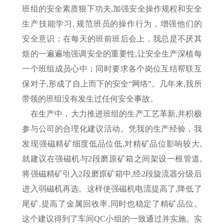
班组的安全素质狠下功夫,加强安全操作规程和安全
生产技能学习, 规范班员的操作行为，增强他们的
安全意识；在每天的班前班后会上，我总是不厌其
烦的一遍遍地强调安全的重要性,让安全生产深植每
一个班组成员心中；同时要求各个岗位互结帮联互
保对子,形成了自上而下的安全“网络”。几年来,我所
带领的班组没有发生过任何安全事故。
在生产中，大力推进班组的生产工艺革新,并积极
参与公司的合理化建议活动。凭我的生产经验，我
发现强磁精矿细度低品位低,对精矿品位影响较大,
就建议在强磁机与2段磨原矿箱之间架设一根管道,
将强磁精矿引入2段磨原矿箱中,经2段旋流器分级后
进入弱磁机再选。这样使强磁机电流提高了,降低了
尾矿,提高了金属回收率,同时也稳定了精矿品位。
这个建议得到了车间QC小组的一致通过并实施。实