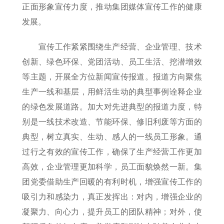
正面形象宣传力度，推动集团媒体宣传工作的健康
发展。
宣传工作紧紧围绕生产经营、企业管理、技术
创新、绿色环保、党团活动、员工生活、挖潜增效
等主题，开展全方位新闻宣传报道。报道方向聚焦
生产一线和基层，用鲜活生动的典型事例诠释企业
的绿色发展道路。加大对先进典型的报道力度，特
别是一线技术改造、节能环保、修旧利废等方面的
典型，树立真实、生动、感人的一线员工形象。通
过行之有效的宣传工作，确保了生产经营工作更加
高效，企业管理更加科学，员工面貌焕然一新。集
团党委借助生产回暖的有利时机，增强宣传工作的
吸引力和感染力，真正发挥出：对内，增强企业的
凝聚力、向心力，提升员工的团队精神；对外，使