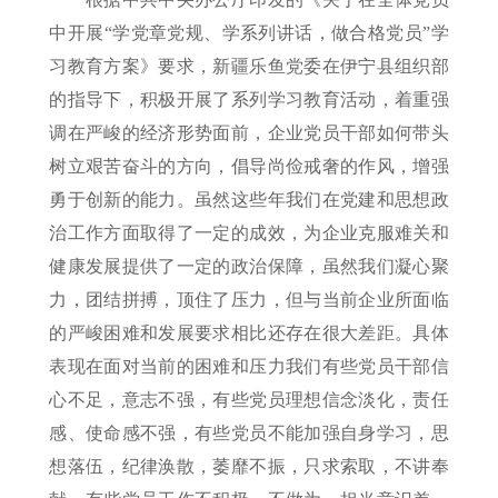
中开展“学党章党规、学系列讲话，做合格党员”学
习教育方案》要求，新疆乐鱼党委在伊宁县组织部
的指导下，积极开展了系列学习教育活动，着重强
调在严峻的经济形势面前，企业党员干部如何带头
树立艰苦奋斗的方向，倡导尚俭戒奢的作风，增强
勇于创新的能力。虽然这些年我们在党建和思想政
治工作方面取得了一定的成效，为企业克服难关和
健康发展提供了一定的政治保障，虽然我们凝心聚
力，团结拼搏，顶住了压力，但与当前企业所面临
的严峻困难和发展要求相比还存在很大差距。具体
表现在面对当前的困难和压力我们有些党员干部信
心不足，意志不强，有些党员理想信念淡化，责任
感、使命感不强，有些党员不能加强自身学习，思
想落伍，纪律涣散，萎靡不振，只求索取，不讲奉