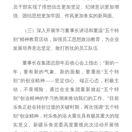
员干部实现了理想信念更加坚定、纪律意识更加增
强、团结思想更加牢固、作风更加务实的新局面。
（三）深入开展学习董事长讲话和重温“五个特
别”精神教育活动，加强员工思想政治教育，为企业
发展培养意志坚定、敢打胜仗的员工队伍
董事长在集团总部年后收心会上指出：“新的一
年，要有新的气象、新的面貌，要重拾“五个特
别”的创业精神——坚定信心、端正心态，积极主
动，不畏艰险，通过在全集团重新掀起“五个特
别”创业精神的学习热潮来推动我们的工作。”目前
乐鱼正处在转折过渡的关键时期，再次强调“五个特
别”创业精神，对乐鱼的浴火重生具有极其重大的现
实意义。新疆乐鱼党委高度重视此次活动开展情