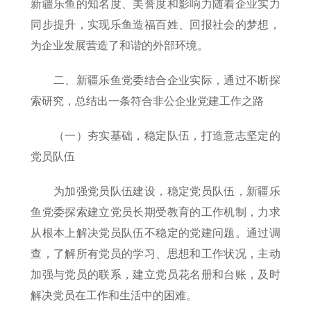
新疆乐鱼的知名度、美誉度和影响力随着企业实力
同步提升，实现乐鱼造福百姓、回报社会的梦想，
为企业发展营造了和谐的外部环境。
二、新疆乐鱼党委结合企业实际，通过不断探
索研究，总结出一条符合非公企业党建工作之路
（一）夯实基础，稳定队伍，打造意志坚定的
党员队伍
为加强党员队伍建设，稳定党员队伍，新疆乐
鱼党委探索建立党员长期受教育的工作机制，力求
从根本上解决党员队伍不稳定的党建问题。通过调
查，了解所有党员的学习、思想和工作状况，主动
加强与党员的联系，建立党员花名册和台账，及时
解决党员在工作和生活中的困难。