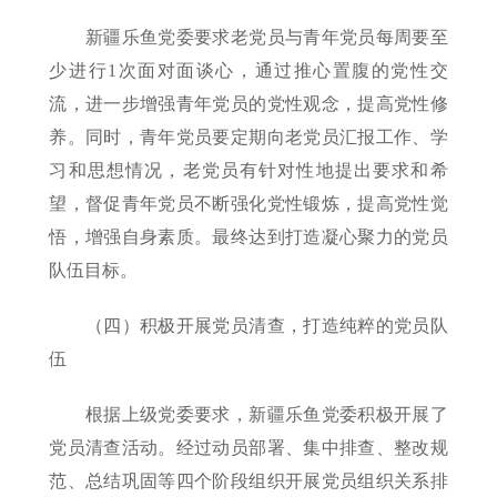
新疆乐鱼党委要求老党员与青年党员每周要至
少进行1次面对面谈心，通过推心置腹的党性交
流，进一步增强青年党员的党性观念，提高党性修
养。同时，青年党员要定期向老党员汇报工作、学
习和思想情况，老党员有针对性地提出要求和希
望，督促青年党员不断强化党性锻炼，提高党性觉
悟，增强自身素质。最终达到打造凝心聚力的党员
队伍目标。
（四）积极开展党员清查，打造纯粹的党员队
伍
根据上级党委要求，新疆乐鱼党委积极开展了
党员清查活动。经过动员部署、集中排查、整改规
范、总结巩固等四个阶段组织开展党员组织关系排