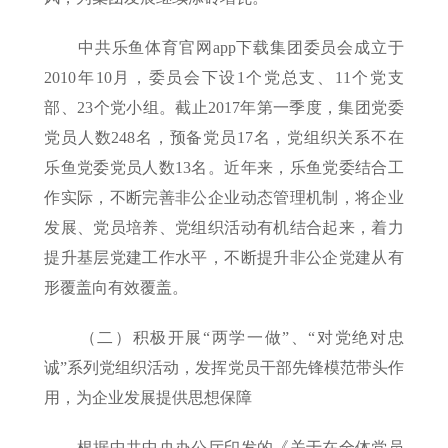
中共乐鱼体育官网app下载集团委员会成立于
2010年10月，委员会下设1个党总支、11个党支
部、23个党小组。截止2017年第一季度，集团党委
党员人数248名，预备党员17名，党组织关系不在
乐鱼党委党员人数13名。近年来，乐鱼党委结合工
作实际，不断完善非公企业动态管理机制，将企业
发展、党员培养、党组织活动有机结合起来，着力
提升基层党建工作水平，不断提升非公企党建从有
形覆盖向有效覆盖。
（二）积极开展“两学一做”、“对党绝对忠
诚”系列党组织活动，发挥党员干部先锋模范带头作
用，为企业发展提供思想保障
根据中共中央办公厅印发的《关于在全体党员