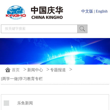
中文版
|
English
>
>
>
首页
新闻中心
专题报道
[两学一做]学习教育专栏
乐鱼新闻