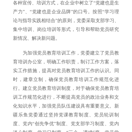
各种宣传、培训方式，在企业中树立了“党建也是生
产力”、“党建也是企业品牌”的口号。按照“学习理
论与指导实践相结合”的原则，党委采取支部学习、
集中培训、岗位培训等形式，引导和帮助党员研究
新情况、解决新问题。
为加强党员教育培训工作，党委建立了党员教
育培训办公室，明确工作职责，制订工作方案，落
实工作措施，提高对党员教育培训工作的认识。同
时，建章立制，确保党员教育培训工作规范化进
行。建立党员教育培训制度，对于确保党员教育培
训工作规范化进行，不断提高党员的政治业务和文
化知识水平，加强党员队伍建设具有重要意义。新
疆乐鱼党委通过坚持党课教育制度、党员轮训制
度、党内“创先争优”制度、党支部学习制度、党内