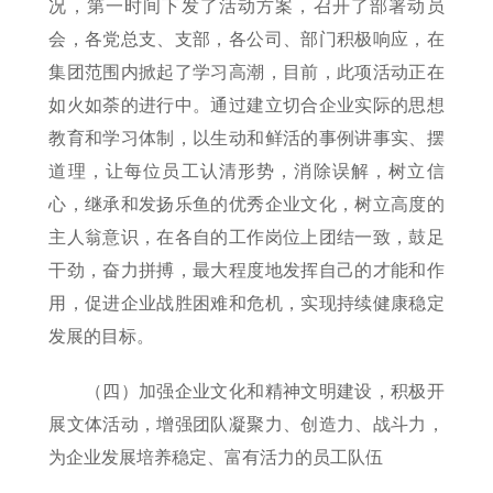
况，第一时间下发了活动方案，召开了部署动员
会，各党总支、支部，各公司、部门积极响应，在
集团范围内掀起了学习高潮，目前，此项活动正在
如火如荼的进行中。通过建立切合企业实际的思想
教育和学习体制，以生动和鲜活的事例讲事实、摆
道理，让每位员工认清形势，消除误解，树立信
心，继承和发扬乐鱼的优秀企业文化，树立高度的
主人翁意识，在各自的工作岗位上团结一致，鼓足
干劲，奋力拼搏，最大程度地发挥自己的才能和作
用，促进企业战胜困难和危机，实现持续健康稳定
发展的目标。
（四）加强企业文化和精神文明建设，积极开
展文体活动，增强团队凝聚力、创造力、战斗力，
为企业发展培养稳定、富有活力的员工队伍