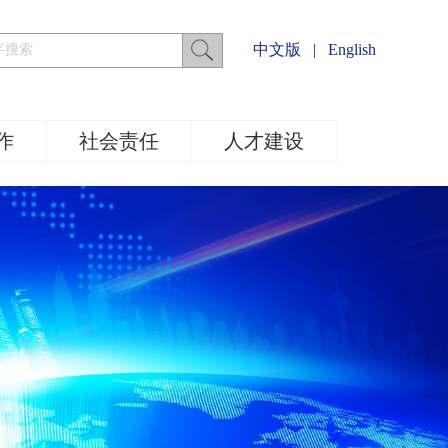
中文版
|
English
作
社会责任
人才建设