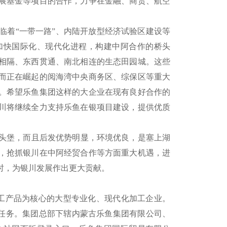
展基金等项目的合作，力争在金融、商贸、航空
着“一带一路”、内陆开放型经济试验区建设等
加快国际化、现代化进程，构建中阿合作的桥头
相隔、东西贯通、南北相连的生态田园城。这些
而正在崛起的阅海湾中央商务区、综保区等重大
。希望乐鱼集团这样的大企业在现有良好合作的
川将继续全力支持乐鱼在银项目建设，提供优质
头堡，而且后发优势明显，环境优良，是塞上湖
，抢抓银川在中阿经贸合作等方面重大机遇，进
时，为银川发展作出更大贡献。
化工产品为核心的大型专业化、现代化加工企业。
程任务。集团总部下辖内蒙古乐鱼集团有限公司、