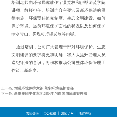
培训老师由环保局邀请伊宁县党校和伊犁师范学院
讲师、教授担任。培训内容主要涉及新环保法的贯
彻实施、环保责任追究制度、生态文明建设、如何
保护环境、当前环境保护面临的状况以及如何保护
绿水青山、实现可持续发展等内容。
通过培训，公司广大管理干部对环境保护、生态
文明建设的要求将更加明确，将大大提升管理人员
遵纪守法的意识，将积极推动公司整体环保管理工
作迈上新高度。
上一条:
增强环境保护意识 落实环境保护责任
下一条:
新疆集团中化车间组织学习白国周班组管理法
|
|
|
友情链接
办公链接
集团子网
法律声明