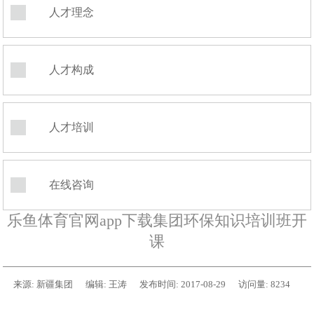
人才理念
人才构成
人才培训
在线咨询
乐鱼体育官网app下载集团环保知识培训班开
课
来源:
新疆集团
编辑:
王涛
发布时间:
2017-08-29
访问量:
8234