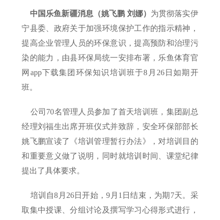
中国乐鱼新疆消息（姚飞鹏 刘娜）
为贯彻落实伊
宁县委、政府关于加强环境保护工作的指示精神，
提高企业管理人员的环保意识，提高预防和治理污
染的能力，由县环保局统一安排布署，乐鱼体育官
网app下载集团环保知识培训班于8月26日如期开
班。
公司70名管理人员参加了首天培训班，集团副总
经理刘福生出席开班仪式并致辞，安全环保部部长
姚飞鹏宣读了《培训管理暂行办法》，对培训目的
和重要意义做了说明，同时就培训时间、课堂纪律
提出了具体要求。
培训自8月26日开始，9月1日结束，为期7天。采
取集中授课、分组讨论及撰写学习心得形式进行，