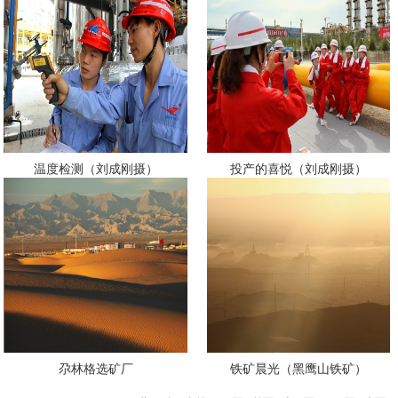
温度检测（刘成刚摄）
投产的喜悦（刘成刚摄）
尕林格选矿厂
铁矿晨光（黑鹰山铁矿）