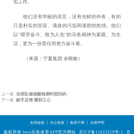
实工作。
他们没有华丽的语言，没有光鲜的外表，有的
只是朴实的笑容、满身的污垢和满腔的热情。他们
以“艰苦奋斗、敢为人先”的乐鱼精神为家庭、为生
活，更为一份责任而努力奋斗着。
（来源：宁夏集团 余晓敏）
上一条:
在排队做核酸检测时想到的
下一条:
献手足情 暖职工心
|
|
|
友情链接
办公链接
集团子网
法律声明
版权所有:leyu乐鱼体育APP官方网站
京ICP备11023219号-1
京