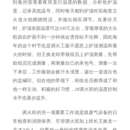
到集控室查看夜班直行温度的数据，分析焦炉温
度，记录高低温号，同时每天都到炉顶对应检查立
火道火焰燃烧情况，并做出相应调节。在暑伏天
时，炉顶表面温度可达100℃左右，穿着厚底的大头
鞋踩在炉面不到一分钟就会烫得站不住脚，因此每
年的这个时节也是调火工最不愿意上炉顶测温和看
火的时候。但王换龙却带领组员上炉顶测量，先帮
助组员完成测量，再测量自己的承包号。测量一次
下来后，工作服就会被汗水浸透，渗出一道道白色
的盐碱印。但在他的带领下，班组全员都养成了和
他一样主动、积极的好习惯，2#调火班的温度控制
水平也逐步提升。
调火班的另一项重要工作就是煤废气设备的日
常检查和润滑保养。尽管调火班加上班长王换龙一
共才3个人，但要对一座炉的煤废气设备负责。作