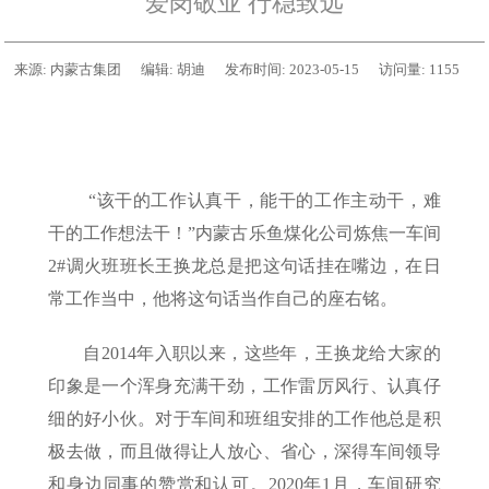
爱岗敬业 行稳致远
来源:
内蒙古集团
编辑:
胡迪
发布时间:
2023-05-15
访问量:
1155
“该干的工作认真干，能干的工作主动干，难
干的工作想法干！”内蒙古乐鱼煤化公司炼焦一车间
2#调火班班长王换龙总是把这句话挂在嘴边，在日
常工作当中，他将这句话当作自己的座右铭。
自2014年入职以来，这些年，王换龙给大家的
印象是一个浑身充满干劲，工作雷厉风行、认真仔
细的好小伙。对于车间和班组安排的工作他总是积
极去做，而且做得让人放心、省心，深得车间领导
和身边同事的赞赏和认可。2020年1月，车间研究