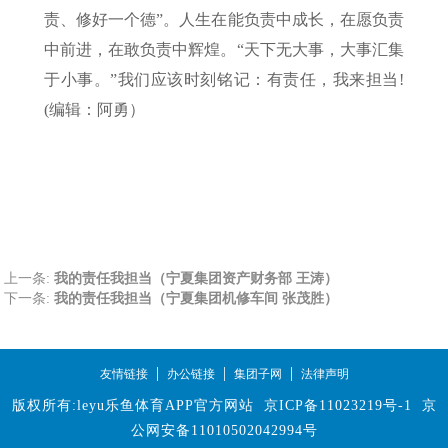
责、修好一个德”。人生在能负责中成长，在愿负责
中前进，在敢负责中辉煌。“天下无大事，大事汇集
于小事。”我们应该时刻铭记：有责任，我来担当!
(编辑：阿勇）
上一条:
我的责任我担当（宁夏集团资产财务部 王涛）
下一条:
我的责任我担当（宁夏集团机修车间 张茂胜）
|
|
|
友情链接
办公链接
集团子网
法律声明
版权所有:leyu乐鱼体育APP官方网站
京ICP备11023219号-1
京
公网安备11010502042994号