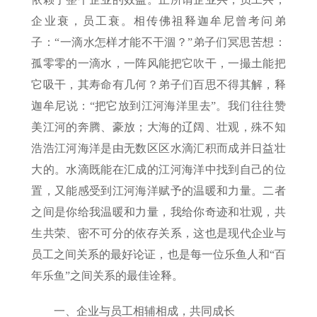
企业衰，员工衰。相传佛祖释迦牟尼曾考问弟
子：“一滴水怎样才能不干涸？”弟子们冥思苦想：
孤零零的一滴水，一阵风能把它吹干，一撮土能把
它吸干，其寿命有几何？弟子们百思不得其解，释
迦牟尼说：“把它放到江河海洋里去”。我们往往赞
美江河的奔腾、豪放；大海的辽阔、壮观，殊不知
浩浩江河海洋是由无数区区水滴汇积而成并日益壮
大的。水滴既能在汇成的江河海洋中找到自己的位
置，又能感受到江河海洋赋予的温暖和力量。二者
之间是你给我温暖和力量，我给你奇迹和壮观，共
生共荣、密不可分的依存关系，这也是现代企业与
员工之间关系的最好论证，也是每一位乐鱼人和“百
年乐鱼”之间关系的最佳诠释。
一、企业与员工相辅相成，共同成长