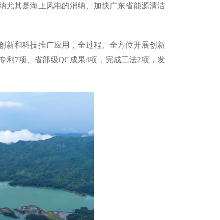
源消纳尤其是海上风电的消纳、加快广东省能源清洁
创新和科技推广应用，全过程、全方位开展创新
利7项、省部级QC成果4项，完成工法2项，发