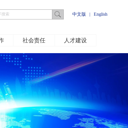
中文版
|
English
作
社会责任
人才建设