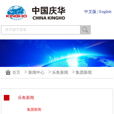
中文版
|
English
>
>
>
首页
新闻中心
乐鱼新闻
集团新闻
乐鱼新闻
集团新闻