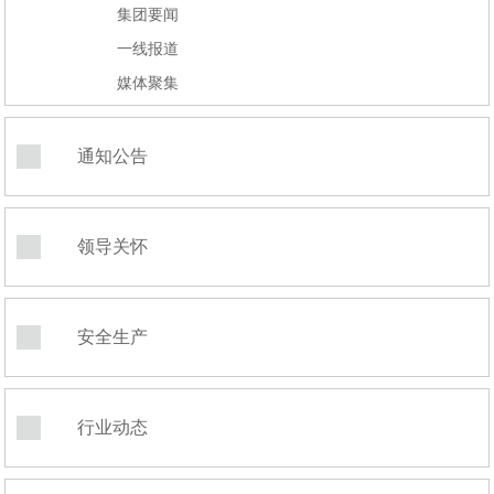
集团要闻
一线报道
媒体聚集
通知公告
领导关怀
安全生产
行业动态