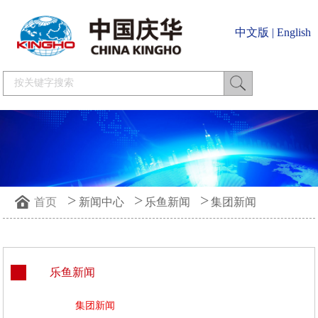
中文版
|
English
>
>
>
首页
新闻中心
乐鱼新闻
集团新闻
乐鱼新闻
集团新闻