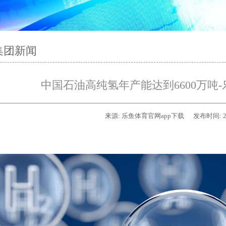
集团新闻
中国石油高纯氢年产能达到6600万吨-
来源:
乐鱼体育官网app下载
发布时间:
2