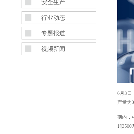
安全生产
行业动态
专题报道
视频新闻
6月3日
产量为3
期内，
超350