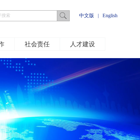
中文版
|
English
作
社会责任
人才建设