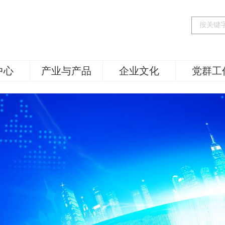
中心
产业与产品
企业文化
党群工