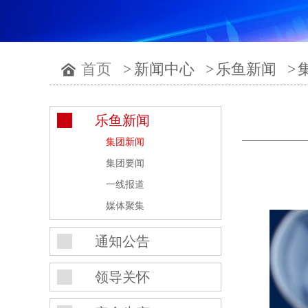
首页
>
新闻中心
>
乐鱼新闻
>
乐鱼新闻
集团新闻
集团要闻
一线报道
媒体聚集
通知公告
领导关怀