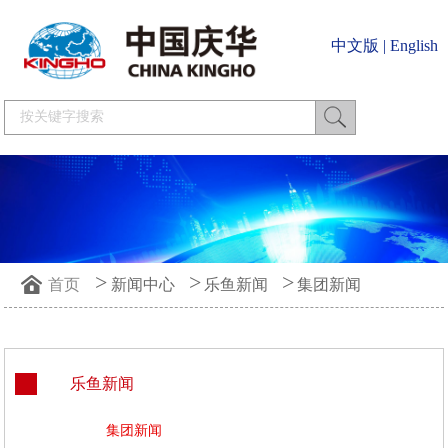
中文版
|
English
>
>
>
首页
新闻中心
乐鱼新闻
集团新闻
乐鱼新闻
集团新闻