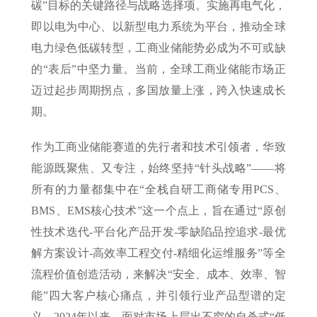
碳”目标的关键路径与战略选择项。实施再电气化，
即以电为中心、以新型电力系统为平台，推动全球
电力绿色低碳转型，工商业储能势必成为不可或缺
的“表后”中坚力量。当前，全球工商业储能市场正
迈过起步周期拐点，多国放量上涨，跨入快速成长
期。
作为工商业储能赛道的先行者和技术引领者，华致
能源既聚焦、又专注，始终坚持“针头战略”——将
所有的力量都集中在“全栈自研工商储专用PCS、
BMS、EMS核心技术”这一个点上，旨在通过“原创
性技术迭代-平台化产品开发-零缺陷品控追求-最优
解方案设计-高效率工程交付-精细化运维服务”等全
流程价值创造活动，来解决“安全、成本、效率、智
能”四大客户核心痛点，并引领行业产品型谱的定
义。2024年以来，面对市场上层出不穷的自杀式“低