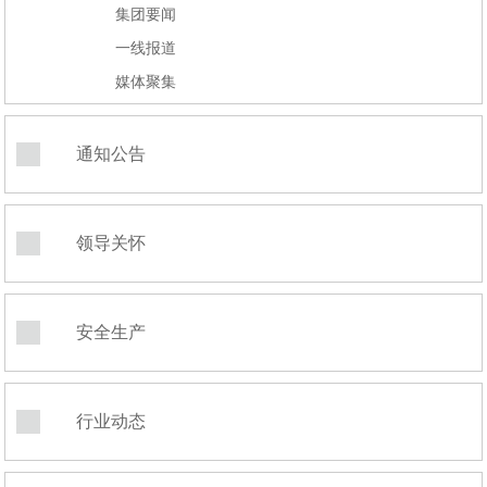
集团要闻
一线报道
媒体聚集
通知公告
领导关怀
安全生产
行业动态