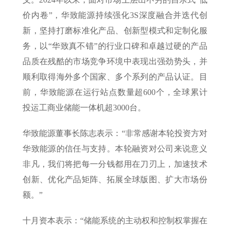
价内卷”，华致能源持续强化3S深度融合并迭代创
新，坚持打磨标准化产品、创新型模式和定制化服
务，以“华致真不错”的行业口碑和卓越过硬的产品
品质在残酷的市场竞争环境中表现出强劲势头，并
顺利取得海外多个国家、多个系列的产品认证。目
前，华致能源在运行站点数量超600个，全球累计
投运工商业储能一体机超3000台。
华致能源董事长陈志表示：“非常感谢本轮投资方对
华致能源的信任与支持。本轮融资对公司来说意义
非凡，我们将把每一分钱都用在刀刃上，加速技术
创新、优化产品矩阵、拓展全球版图、扩大市场份
额。”
十月资本表示：“储能系统的主动权和控制权掌握在