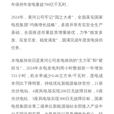
年保持年发电量超700亿千瓦时。
2024年，黄河公司牢记“国之大者”，全面落实国家
电投集团“均衡增长战略”，多措并举夯实安全生产
基础，全面推进存量提质增量做优，力争“能发多
发、应发尽发、稳发满发”，圆满完成年度发电保供
任务。
水电板块依旧是黄河公司发电保供的“主力军”和“硬
担当”，2024年水电发电利用小时数较前一年增加
531小时，耗水率减少0.46立方米/千瓦时，度电成
本同比下降明显。持续优化新能源板块管控，21座
光伏电站、4座风电场实现200日无故障目标，6座
光伏电站、3座风电场实现300日无故障目标，国家
电投集团在青二级单位新能源场站全部接入产业中
台实现远程监视。火电板块以提质增效为核心，结