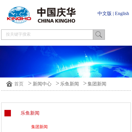
中文版
|
English
>
>
>
首页
新闻中心
乐鱼新闻
集团新闻
乐鱼新闻
集团新闻