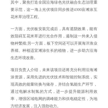
其中，聚焦打造全国沿海绿色光伏融合生态治理重
要示范，这一海上光伏项目同步推进4300亩滩涂互
花米草治理工程。
一方面，光伏板安装完成后，具有遮阴效果，能有
效阻碍互花米草进行光合作用，遏制这一外来入侵
物种繁殖;另一方面，板下空间还可以开展海洋渔业
养殖、种植适宜滩涂生长的植物，进一步助力沿海
生态环境改善。
项目负责人介绍，未来该项目还将充分利用沿海滩
涂资源，采用先进的光伏技术和智能控制系统，实
现高效的能量转换与储存，并结合氢能生产环节，
通过电解水制氢的方式，进一步提升能源利用效
率，增强区域电网的调峰能力和供电稳定性，为地
方经济发展，注入强劲动力。