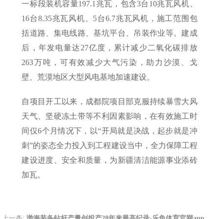
一标段装机容量197.1兆瓦，包含3台10兆瓦风机、
16台8.35兆瓦风机、5台6.7兆瓦风机，施工范围包
括道路、集电线路、基坑平台、吊装作业等。建成
后，年发电量达27亿度，累计减少二氧化碳排放
263万吨，可有效减少大气污染，助力沙漠、戈
壁、荒漠地区大型风电基地加速建设。
自项目开工以来，成都院项目部克服持续暴雪大风
天气、坚硬冻土带等不利因素影响，在有效施工时
间仅6个月情况下，以“开局就是决战，起步就是冲
刺”的姿态全力投入到工程建设当中，全力保障工程
建设进度、安全和质量，为新疆清洁能源事业添砖
加瓦。
上一条:
渤海装备钻杆产量创投产28年来最高纪录-乐鱼体育官网app下载