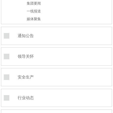
集团要闻
一线报道
媒体聚集
通知公告
领导关怀
安全生产
行业动态