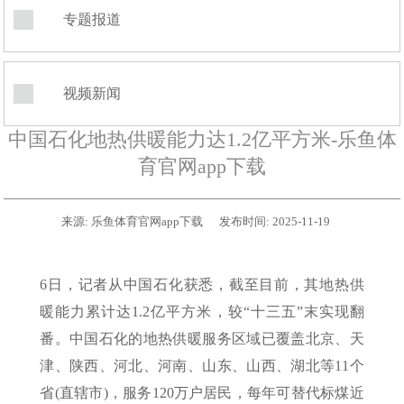
专题报道
视频新闻
中国石化地热供暖能力达1.2亿平方米-乐鱼体
育官网app下载
来源:
乐鱼体育官网app下载
发布时间:
2025-11-19
6日，记者从中国石化获悉，截至目前，其地热供
暖能力累计达1.2亿平方米，较“十三五”末实现翻
番。中国石化的地热供暖服务区域已覆盖北京、天
津、陕西、河北、河南、山东、山西、湖北等11个
省(直辖市)，服务120万户居民，每年可替代标煤近