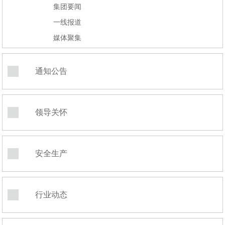
集团要闻
一线报道
媒体聚集
通知公告
领导关怀
安全生产
行业动态