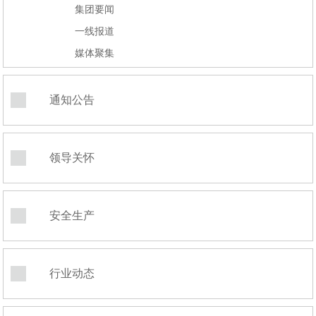
集团要闻
一线报道
媒体聚集
通知公告
领导关怀
安全生产
行业动态