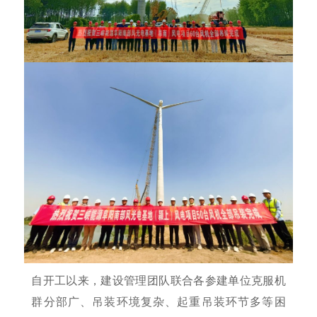
自开工以来，建设管理团队联合各参建单位克服机
群分部广、吊装环境复杂、起重吊装环节多等困