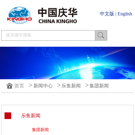
中文版
|
English
>
>
>
首页
新闻中心
乐鱼新闻
集团新闻
乐鱼新闻
集团新闻