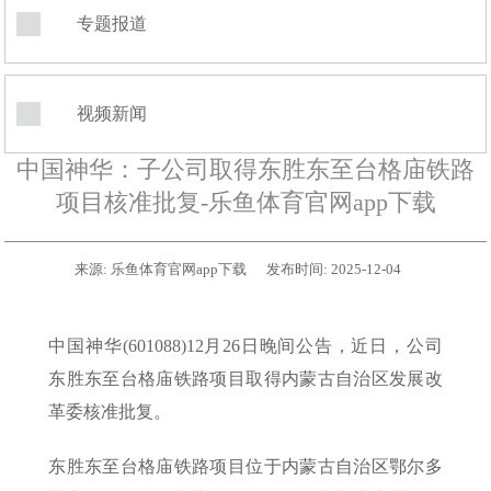
专题报道
视频新闻
中国神华：子公司取得东胜东至台格庙铁路
项目核准批复-乐鱼体育官网app下载
来源:
乐鱼体育官网app下载
发布时间:
2025-12-04
中国神华(601088)12月26日晚间公告，近日，公司
东胜东至台格庙铁路项目取得内蒙古自治区发展改
革委核准批复。
东胜东至台格庙铁路项目位于内蒙古自治区鄂尔多