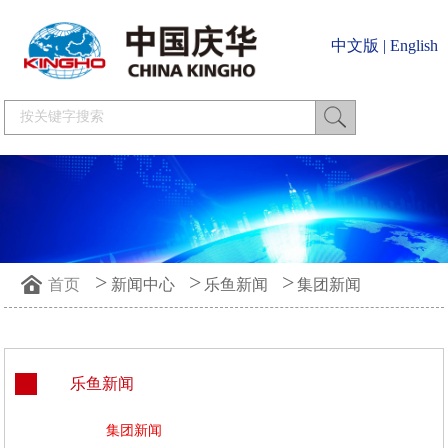
中文版
|
English
>
>
>
首页
新闻中心
乐鱼新闻
集团新闻
乐鱼新闻
集团新闻