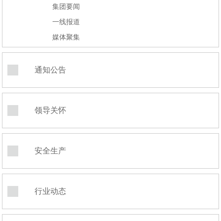
集团要闻
一线报道
媒体聚集
通知公告
领导关怀
安全生产
行业动态