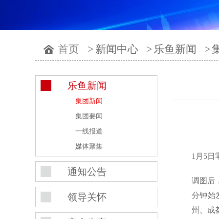
首页
>
新闻中心
>
乐鱼新闻
>
乐鱼新闻
集团新闻
集团要闻
一线报道
媒体聚集
1月5
通知公告
调图后
分钟始
领导关怀
州、成