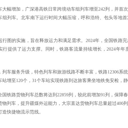
车大幅增加，广深港高铁日常跨境动车组列车增至242列，并首
车组列车。北车南下运行时间大幅压缩，呼和浩特、包头等地首
。
运行图的实施，旨在释放运力和满足需求。2024年，全国铁路完成
实行提供了运力支撑。同时，铁路客流量持续增长，2024年年度客
，列车服务升级，特色列车和旅游线路不断丰富，铁路12306系
车站增至120个，31个车站实现铁路到达旅客乘坐地铁免安检，
全国铁路货物列车总数将达到22859列，较此前增加91列，保
货物列车，提升疆煤外运能力，大宗直达货物列车总量超过400
打造快捷物流示范线。