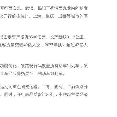
次开行西安北、武汉、揭阳至香港西九龙站的始发
次开行前往杭州、上海、重庆、成都等城市的高
固定资产投资8506亿元，投产新线3113公里，
流量突破40亿人次，2025年预计超过42亿人
统功能优化，铁路畅行码覆盖所有动车组列车，便
静音车厢服务拓展至92列动车组列车。
障春运期间重点物资运输。兰青、陇海、兰渝铁路分
列。同时，开行高品质货运班列，串联起主要经济