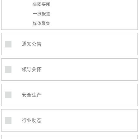
集团要闻
一线报道
媒体聚集
通知公告
领导关怀
安全生产
行业动态