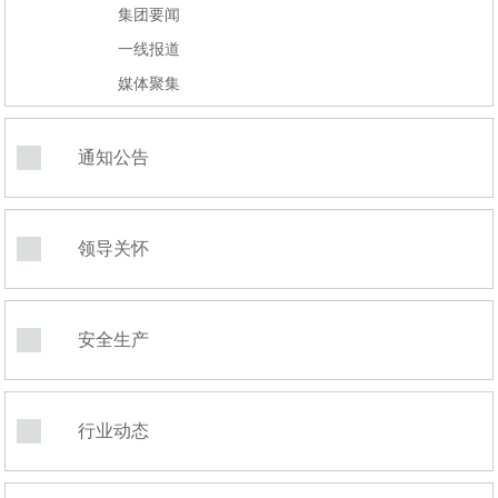
集团要闻
一线报道
媒体聚集
通知公告
领导关怀
安全生产
行业动态