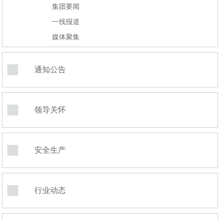
集团要闻
一线报道
媒体聚集
通知公告
领导关怀
安全生产
行业动态