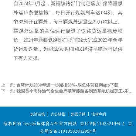
自2024年9月起，新疆铁路部门制定落实“保障疆煤
外运15条硬措施”，每日开行煤炭列车达134列、其
中82列开往疆外，每日疆煤外运量达29万吨以上。
疆煤外运量的高位运行促进了铁路货运量稳步增
长，2024年新疆铁路部门提前32天完成2023年全年
货运发送量，为能源保供和国民经济平稳运行提供
了有力支撑。
上一条:
台湾计划2030年进一步减排30%-乐鱼体育官网app下载
下一条:
我国首个海洋油气全生命周期智能装备制造基地机械完工-乐鱼体育官网app下载
|
|
|
友情链接
办公链接
集团子网
法律声明
版权所有:leyu乐鱼体育APP官方网站
京ICP备11023219号-1
京
公网安备11010502042994号