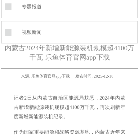
专题报道
视频新闻
内蒙古2024年新增新能源装机规模超4100万
千瓦-乐鱼体育官网app下载
来源:
乐鱼体育官网app下载
发布时间:
2025-12-18
记者2日从内蒙古自治区能源局获悉，2024年内蒙
古新增新能源装机规模超4100万千瓦，再次刷新年
度新增新能源装机纪录。
作为国家重要能源和战略资源基地，内蒙古近年来