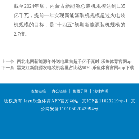
截至2024年底，内蒙古新能源总装机规模达到1.35
亿千瓦，提前一年实现新能源装机规模超过火电装
机规模的目标，是“十四五”初期新能源装机规模的
2.7倍。
上一条:
西北电网新能源年外送电量首超千亿千瓦时-乐鱼体育官网app下载
下一条:
黑龙江新能源发电装机容量占比达50%-乐鱼体育官网app下载
|
|
|
友情链接
办公链接
集团子网
法律声明
版权所有:leyu乐鱼体育APP官方网站
京ICP备11023219号-1
京
公网安备11010502042994号