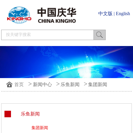
中文版
|
English
>
>
>
首页
新闻中心
乐鱼新闻
集团新闻
乐鱼新闻
集团新闻