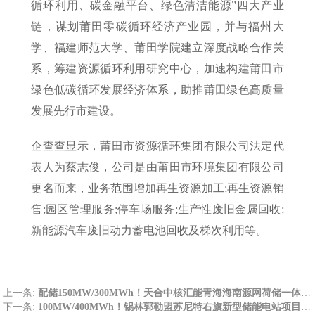
循环利用、碳金融平台、绿色清洁能源”四大产业
链，谋划莆田零碳循环经济产业园，并与福州大
学、福建师范大学、莆田学院建立深度战略合作关
系，筹建资源循环利用研究中心，加速构建莆田市
绿色低碳循环发展经济体系，助推莆田绿色高质量
发展先行市建设。
企查查显示，莆田市资源循环集团有限公司法定代
表人为蔡志俊，公司是由莆田市环境集团有限公司
更名而来，业务范围增加再生资源加工;再生资源销
售;园区管理服务;停车场服务;生产性废旧金属回收;
新能源汽车废旧动力蓄电池回收及梯次利用等。
上一条:
配储150MW/300MWh！天合中核汇能青海海南源网荷储一体化项目80万千瓦光伏项目顺利并网-乐鱼体育官网app下载
下一条:
100MW/400MWh！锡林郭勒盟苏尼特右旗新型储能电站项目配套接网工程成功投运-乐鱼体育官网app下载