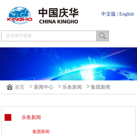
中文版
|
English
>
>
>
首页
新闻中心
乐鱼新闻
集团新闻
乐鱼新闻
集团新闻