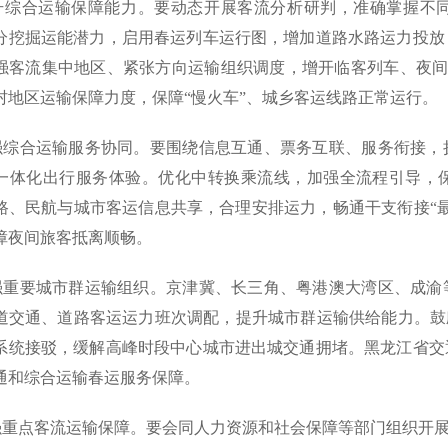
提升综合运输保障能力。要动态开展客流分析研判，准确掌握不
分挖掘运能潜力，启用春运列车运行图，增加道路水路运力投放
强客流集中地区、紧张方向运输组织调度，增开临客列车、夜间
村地区运输保障力度，保障“慢火车”、城乡客运线路正常运行。
加强综合运输服务协同。要围绕信息互通、票务互联、服务衔接
一体化出行服务体验。优化中转换乘流线，加强全流程引导，
路、民航与城市客运信息共享，合理安排运力，畅通干支衔接“
障夜间旅客抵离顺畅。
加强重要城市群运输组织。京津冀、长三角、粤港澳大湾区、成
道交通、道路客运运力班次调配，提升城市群运输供给能力。鼓励推
系统接驳，缓解高峰时段中心城市进出城交通拥堵。黑龙江省交
通和综合运输春运服务保障。
加强重点客流运输保障。要会同人力资源和社会保障等部门组织开展