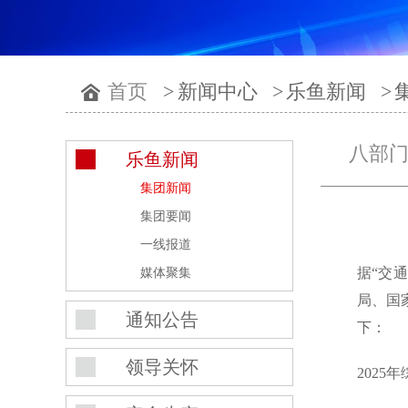
首页
>
新闻中心
>
乐鱼新闻
>
八部门
乐鱼新闻
集团新闻
集团要闻
一线报道
据“交
媒体聚集
局、国
通知公告
下：
领导关怀
2025