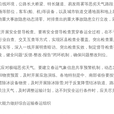
沿线环境，公路长大桥梁、特长隧道、易发雨雾等恶劣天气路段
场等部位，客车(船、机)等设备，以及城市轨道交通地面和地
动重大事故隐患动态清零。对排查出的重大事故隐患立行立改，
务实开展安全督导检查。要将安全督导检查贯穿春运全过程，在
行业自查、交叉互查等方式，实现区县检查全覆盖。突出检查重
落实等，深入一线开展明查暗访。突出检查实效，制定督导检查
改，健全问题“反馈-整改-报告”闭环机制，确保问题整改到位。
防范应对极端恶劣天气。要建立春运气象信息共享预警机制，动
和物资预置，及时开展应急演练。各地特别是中、南部省份要按
雪除冰设备物资，及时开展除冰除雪;对于反复降雪结冰轨道、
关注天气，及时调整运输计划，达不到安全运行条件时，应关尽
大能力做好综合运输春运组织