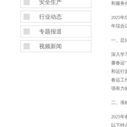
安全生产
和服务
行业动态
2025
年综合
专题报道
一、总
视频新闻
深入学
馨春运
和运行
春运工
强有力
二、准
202
以下特