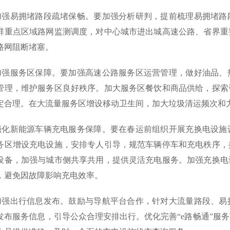
)加强易拥堵路段疏堵保畅。要加强分析研判，提前梳理易拥堵
群重点区域路网监测调度，对中心城市进出城高速公路、省界重
路网阻断堵塞。
)加强服务区保障。要加强高速公路服务区运营管理，做好油品
管理，维护服务区良好秩序。加大服务区餐饮和商品供给，探索
定合理。在大流量服务区增设移动卫生间，加大垃圾清运频次和
)强化新能源车辆充电服务保障。要在春运前组织开展充换电设
务区增设充电设施，安排专人引导，规范车辆停车和充电秩序，
设备，加强与城市侧共享共用，提供灵活充电服务。加强充换电
，避免因故障影响充电效率。
)加强出行信息发布。鼓励与导航平台合作，针对大流量路段、
发布服务信息，引导公众合理安排出行。优化完善“e路畅通”服