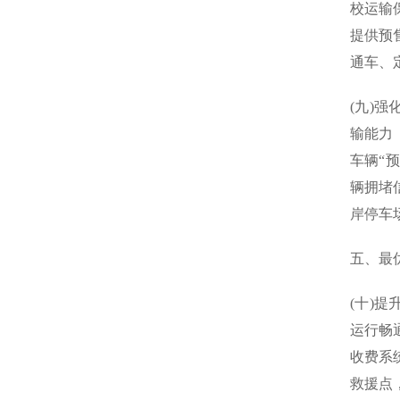
校运输
提供预
通车、
(九)
输能力
车辆“
辆拥堵
岸停车
五、最
(十)
运行畅
收费系
救援点