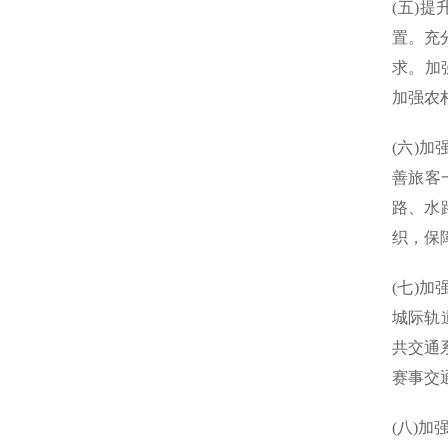
(五)
置。充
求。加
加强农
(六)
善旅客
路、水
织，保
(七)
城际轨
共交通
赛事交
(八)