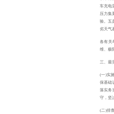
车充电
压力集
验。五
劣天气
各有关
维、极
三、最
(一)
保基础
落实务
守，坚
(二)