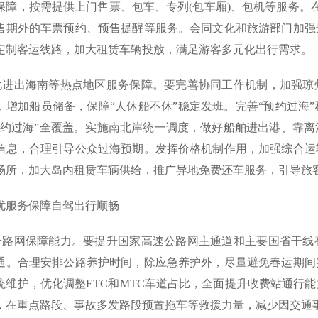
保障，按需提供上门售票、包车、专列(包车厢)、包机等服务。在
售期外的车票预约、预售提醒等服务。会同文化和旅游部门加强
定制客运线路，加大租赁车辆投放，满足游客多元化出行需求。
强化进出海南等热点地区服务保障。要完善协同工作机制，加强
，增加船员储备，保障“人休船不休”稳定发班。完善“预约过海
预约过海”全覆盖。实施南北岸统一调度，做好船舶进出港、靠
信息，合理引导公众过海预期。发挥价格机制作用，加强综合运
场所，加大岛内租赁车辆供给，推广异地免费还车服务，引导旅
优服务保障自驾出行顺畅
提升路网保障能力。要提升国家高速公路网主通道和主要国省干
通。合理安排公路养护时间，除应急养护外，尽量避免春运期间
统维护，优化调整ETC和MTC车道占比，全面提升收费站通行
，在重点路段、事故多发路段预置拖车等救援力量，减少因交通