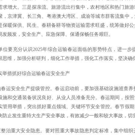
需求增大。三是探亲流、旅游流出行集中，农村地区和热门旅游
聚，京津冀、长三角、粤港澳大湾区、成渝等城市群客流集中，
是保暖保供、民生、春耕备耕等物资运输需求旺盛，统筹做好公
易发频发，安全生产、应急保障、保通保畅任务艰巨。
单位要充分认识2025年综合运输春运面临的形势特点，进一
限思维，加强分析研判，细化工作举措，强化工作落实，坚决确保
实举措抓好综合运输春运安全生产
实施春运安全生产提级管控。春运启动前，要加强基础设施巡查
设施和交通装备状况良好、从业人员准备充分。春运期间，按照
实管用举措，突出抓好重点领域、关键环节安全管控。春节假期
决防止发生重特大生产安全事故，有效减少一般和较大事故，切
排查整治重大安全隐患。要对照重大事故隐患判定标准，集中组