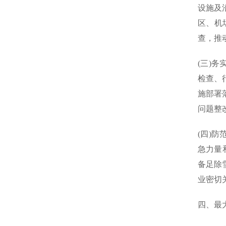
设施及
区、机
查，推
(三)
检查、
施部署
问题整
(四)
急力量
备足除
业密切
四、最