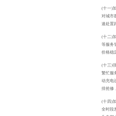
(十一
对城市
速处置
(十二
等服务
价格稳
(十三
繁忙服
动充电
排抢修
(十四
全时段