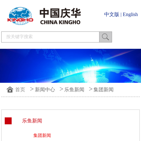
中文版
|
English
>
>
>
首页
新闻中心
乐鱼新闻
集团新闻
乐鱼新闻
集团新闻