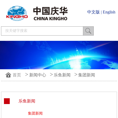
中文版
|
English
>
>
>
首页
新闻中心
乐鱼新闻
集团新闻
乐鱼新闻
集团新闻