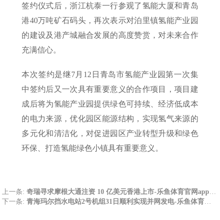
签约仪式后，浙江杭泰一行参观了氢能大厦和青岛
港40万吨矿石码头，再次表示对泊里镇氢能产业园
的建设及港产城融合发展的高度赞赏，对未来合作
充满信心。
本次签约是继7月12日青岛市氢能产业园第一次集
中签约后又一次具有重要意义的合作项目，项目建
成后将为氢能产业园提供绿色可持续、经济低成本
的电力来源，优化园区能源结构，实现氢气来源的
多元化和清洁化，对促进园区产业转型升级和绿色
环保、打造氢能绿色小镇具有重要意义。
上一条:
奇瑞寻求摩根大通注资 10 亿美元香港上市-乐鱼体育官网app下载
下一条:
青海玛尔挡水电站2号机组31日顺利实现并网发电-乐鱼体育官网app下载