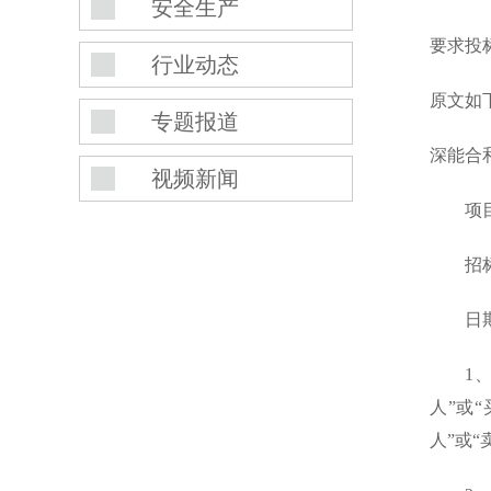
安全生产
要求投
行业动态
原文如
专题报道
深能合
视频新闻
项目名
招标编号
日期：2
1、深
人”或
人”或