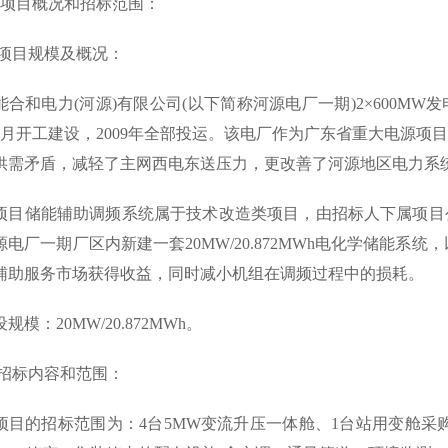
目概况和招标范围：
项目规模及概况：
和电力(河源)有限公司(以下简称河源电厂一期)2×600MW
7年2月开工建设，2009年全部投运。该电厂作为广东省重大电源
供需矛盾，减轻了主网西电东送压力，更改善了河源地区电力系
储能辅助调频系统属于技术改造类项目，由招标人下属项目公
源电厂一期厂区内新建一套20MW/20.872MWh电化学储能系
辅助服务市场获得收益，同时减小机组在调频过程中的损耗。
：20MW/20.872MWh。
招标内容和范围：
的招标范围为：4台5MW变流升压一体舱、1台站用变舱采购