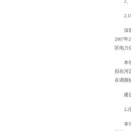
2、项
2.1
深能合
200
区电力
本项目
拟在河
在调频
建设规模
2.2
本项目