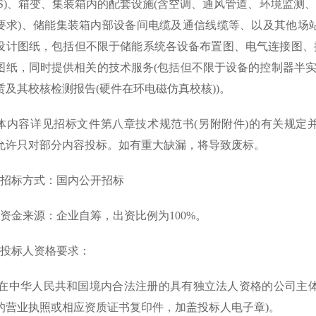
CS)、箱变、集装箱内的配套设施(含空调、通风管道、环境监测
要求)、储能集装箱内部设备间电缆及通信线缆等、以及其他场
设计图纸，包括但不限于储能系统各设备布置图、电气连接图、
图纸，同时提供相关的技术服务(包括但不限于设备的控制器半实物仿真
赁及其校核检测报告(硬件在环电磁仿真校核))。
容详见招标文件第八章技术规范书(另附附件)的有关规定并
允许只对部分内容投标。如有重大缺漏，将导致废标。
标方式：国内公开招标
金来源：企业自筹，出资比例为100%。
标人资格要求：
在中华人民共和国境内合法注册的具有独立法人资格的公司主体
的营业执照或相应资质证书复印件，加盖投标人电子章)。