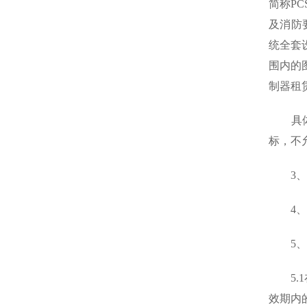
简称P
及消防
统全套
围内的
制器租
具体内
标，不
3、招
4、资
5、投
5.1
效期内