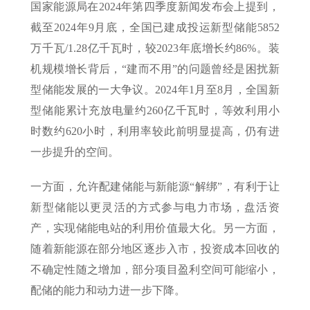
国家能源局在2024年第四季度新闻发布会上提到，
截至2024年9月底，全国已建成投运新型储能5852
万千瓦/1.28亿千瓦时，较2023年底增长约86%。装
机规模增长背后，“建而不用”的问题曾经是困扰新
型储能发展的一大争议。2024年1月至8月，全国新
型储能累计充放电量约260亿千瓦时，等效利用小
时数约620小时，利用率较此前明显提高，仍有进
一步提升的空间。
一方面，允许配建储能与新能源“解绑”，有利于让
新型储能以更灵活的方式参与电力市场，盘活资
产，实现储能电站的利用价值最大化。另一方面，
随着新能源在部分地区逐步入市，投资成本回收的
不确定性随之增加，部分项目盈利空间可能缩小，
配储的能力和动力进一步下降。