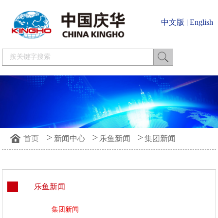
中文版
|
English
>
>
>
首页
新闻中心
乐鱼新闻
集团新闻
乐鱼新闻
集团新闻