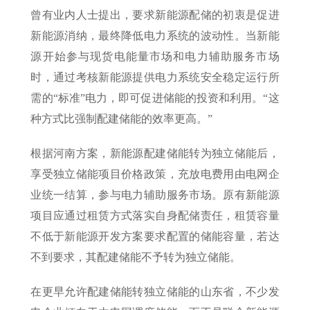
曾有业内人士提出，要求新能源配储的初衷是促进
新能源消纳，最终降低电力系统的波动性。当新能
源开始参与现货电能量市场和电力辅助服务市场
时，通过考核新能源提供电力系统安全稳定运行所
需的“标准”电力，即可促进储能的投资和利用。“这
种方式比强制配建储能的效率更高。”
根据河南方案，新能源配建储能转为独立储能后，
享受独立储能项目价格政策，充放电费用由电网企
业统一结算，参与电力辅助服务市场。原有新能源
项目应通过租赁方式落实自身配储责任，租赁容量
不低于新能源开发方案要求配置的储能容量，若达
不到要求，其配建储能不予转为独立储能。
在更早允许配建储能转独立储能的山东省，不少发