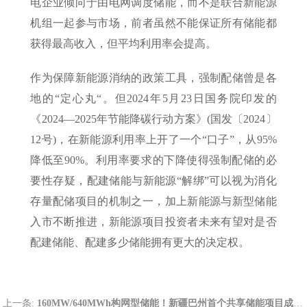
电企业倾向于由电网调度储能，而不是联合新能源
机组一起参与市场，前者虽然不能保证所有储能都
获得最高收入，但平均利用率会提高。
作为保障新能源消纳的政策工具，强制配储曾是各
地的“定心丸“。但2024年5月23日国务院印发的
《2024—2025年节能降碳行动方案》(国发〔2024〕
12号)，在新能源利用率上开了一个“口子”，从95%
降低至90%。利用率要求的下降使得强制配储的必
要性存疑，配建储能与新能源“解绑”可以视为消化
存量配储项目的机制之一，加上新能源与新型储能
入市不断推进，新能源项目投资者未来有望对是否
配建储能、配建多少储能拥有更大的决定权。
上一条:
160MW/640MWh构网型储能！新疆巴州首个共享储能项目成功并网-乐鱼体育官网app下载