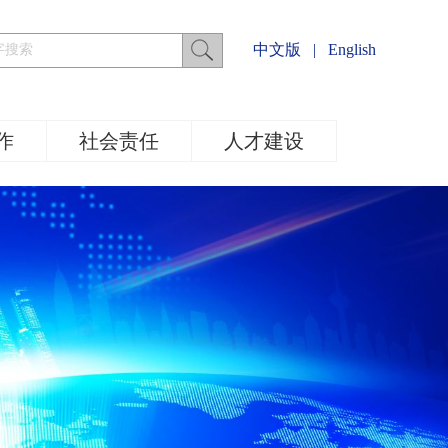
中文版
|
English
作
社会责任
人才建设