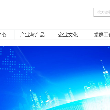
中心
产业与产品
企业文化
党群工