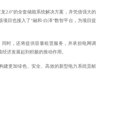
龙2.0”的全套储能系统解决方案，并凭借强大的
项目也接入了“融和·白泽”数智平台，为项目提
。同时，还将提供容量租赁服务，并承担电网调
续经济发展起到积极的推动作用。
构建更加绿色、安全、高效的新型电力系统贡献