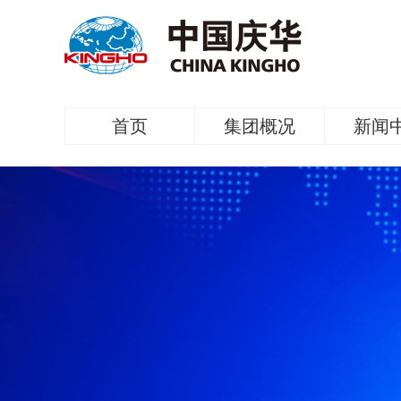
首页
集团概况
新闻