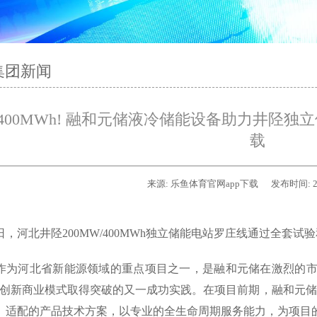
集团新闻
W/400MWh! 融和元储液冷储能设备助力井陉独
载
来源:
乐鱼体育官网app下载
发布时间:
2
8日，河北井陉200MW/400MWh独立储能电站罗庄线通过全套
作为河北省新能源领域的重点项目之一，是融和元储在激烈的市
的创新商业模式取得突破的又一成功实践。在项目前期，融和元
、适配的产品技术方案，以专业的全生命周期服务能力，为项目