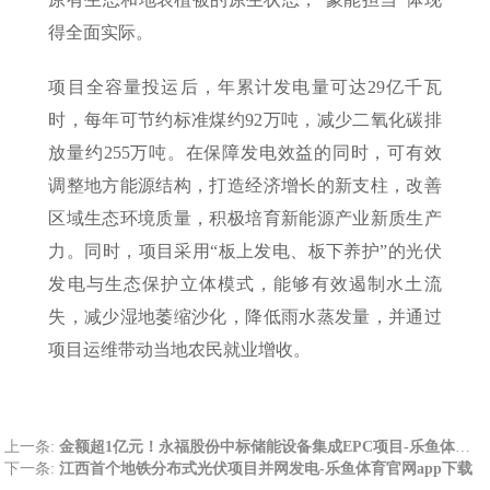
得全面实际。
项目全容量投运后，年累计发电量可达29亿千瓦
时，每年可节约标准煤约92万吨，减少二氧化碳排
放量约255万吨。在保障发电效益的同时，可有效
调整地方能源结构，打造经济增长的新支柱，改善
区域生态环境质量，积极培育新能源产业新质生产
力。同时，项目采用“板上发电、板下养护”的光伏
发电与生态保护立体模式，能够有效遏制水土流
失，减少湿地萎缩沙化，降低雨水蒸发量，并通过
项目运维带动当地农民就业增收。
上一条:
金额超1亿元！永福股份中标储能设备集成EPC项目-乐鱼体育官网app下载
下一条:
江西首个地铁分布式光伏项目并网发电-乐鱼体育官网app下载