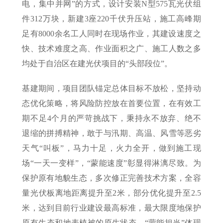
电，集中并网”的方式，设计安装N型575瓦光伏组
件312万块，新建3座220千伏升压站，施工高峰期
足有8000余名工人同时在现场作业，其建设速度之
快、技术难度之高、作业面积之广、施工人数之多
均处于自治区在建光伏项目的“头部段位”。
基建期间，项目团队锚定总体目标不放松，坚持动
态优化策略，将风险防控放在首要位置，在有效工
期不足4个月的严苛挑战下，秉持永不放弃、绝不
退缩的拼搏精神，敢于与汛期、高温、风雪等恶劣
天气“叫板”，马力十足，火力全开，做到施工现
场“一天一变样”，“蒙能速度”彰显得淋漓尽致。为
保护原有地貌生态，多次修正完善技术方案，全容
量光伏板离地距离提升至2米，部分优化提升至2.5
米，达到目前行业建设最高标准，最大限度地保护
原有生态和地表植被的原生状态，“蒙能担当”体现