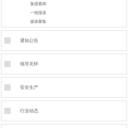
集团要闻
一线报道
媒体聚集
通知公告
领导关怀
安全生产
行业动态