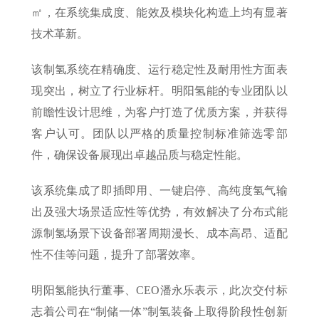
㎡，在系统集成度、能效及模块化构造上均有显著
技术革新。
该制氢系统在精确度、运行稳定性及耐用性方面表
现突出，树立了行业标杆。明阳氢能的专业团队以
前瞻性设计思维，为客户打造了优质方案，并获得
客户认可。团队以严格的质量控制标准筛选零部
件，确保设备展现出卓越品质与稳定性能。
该系统集成了即插即用、一键启停、高纯度氢气输
出及强大场景适应性等优势，有效解决了分布式能
源制氢场景下设备部署周期漫长、成本高昂、适配
性不佳等问题，提升了部署效率。
明阳氢能执行董事、CEO潘永乐表示，此次交付标
志着公司在“制储一体”制氢装备上取得阶段性创新