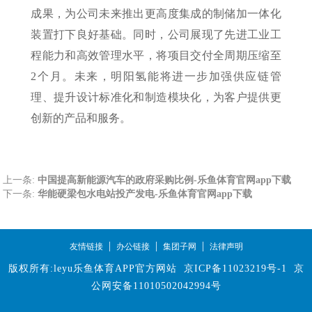
成果，为公司未来推出更高度集成的制储加一体化
装置打下良好基础。同时，公司展现了先进工业工
程能力和高效管理水平，将项目交付全周期压缩至
2个月。未来，明阳氢能将进一步加强供应链管
理、提升设计标准化和制造模块化，为客户提供更
创新的产品和服务。
上一条:
中国提高新能源汽车的政府采购比例-乐鱼体育官网app下载
下一条:
华能硬梁包水电站投产发电-乐鱼体育官网app下载
|
|
|
友情链接
办公链接
集团子网
法律声明
版权所有:leyu乐鱼体育APP官方网站
京ICP备11023219号-1
京
公网安备11010502042994号