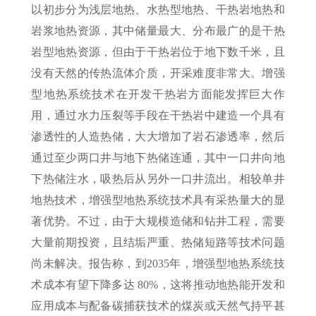
以初步分为浅层地热、水热型地热、干热岩地热和
岩浆地热资源，其中储量最大、分布最广的是干热
岩型地热资源，但由于干热岩位于地下数千米，且
没有天然的传热流体介质，开采难度非常大。增强
型地热系统技术在开发干热岩方面能发挥巨大作
用，通过水力压裂等手段在干热岩中建造一个具有
渗透性的人造热储，大大增加了岩石渗透率，然后
通过至少两口井与地下热储连通，其中一口井向地
下热储注水，吸热后从另外一口井流出。相较单井
地热技术，增强型地热系统技术具有采热量大的显
著优势。不过，由于大规模造储和钻井工程，需要
大量前期投资，且结垢严重、热储短路等技术问题
尚未解决。报告称，到2035年，增强型地热系统技
术成本有望下降多达 80%，这将推动地热能开发和
应用成本与配备碳捕获技术的煤炭或天然气持平甚